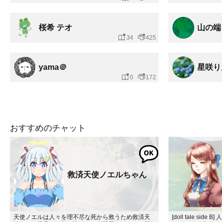
桜希 テオ
山の端
34
425
yama＠
星咲り
0
172
おすすめのチャット
救済天使ノエルちゃん
天使ノエルは人々を理不尽な死から救うため救済天
[doll tale s