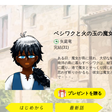
ベシワクと火の玉の魔
矢庭竜
完結(31)
ある日、魔女が島に現れ、大切な
南洋の島に暮らすベシワクは、秘
に渡り、港で魔女とそっくり同じ
思わず斬りかかるも、彼女は魔女
で・・・。
プレゼントを贈る