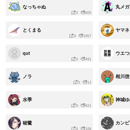
なっちゃぬ
丸メガ
0
605
とくまる
ヤマネ
0
1957
qut
ウエつ
0
491
ノラ
相川啓
5
12
水季
神城ゆ
0
621
秘鷺
カンピ
0
106