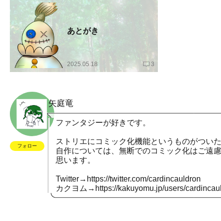
あとがき
2025.05.18
3
矢庭竜
ファンタジーが好きです。
ストリエにコミック化機能というものがつい
フォロー
自作については、無断でのコミック化はご遠
思います。
Twitter→
https://twitter.com/cardincauldron
カクヨム→
https://kakuyomu.jp/users/cardincau