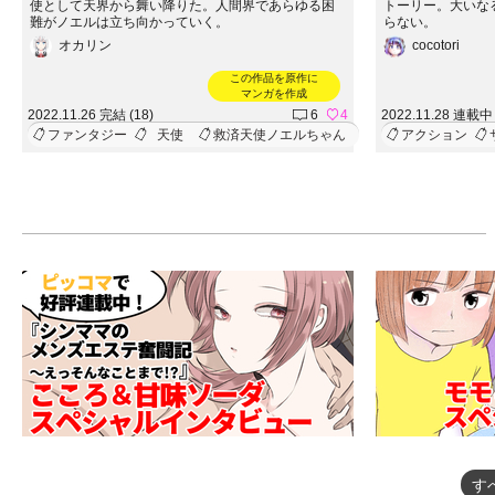
使として天界から舞い降りた。人間界であらゆる困
トーリー。大いな
難がノエルは立ち向かっていく。
らない。
オカリン
cocotori
この作品を原作に
マンガを作成
2022.11.26 完結 (18)
6
4
2022.11.28 連載中 
ファンタジー
天使
救済天使ノエルちゃん
アクション
す