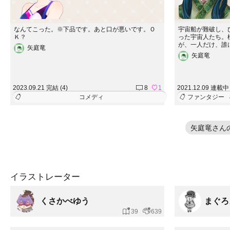
なんてこった。※下品です。あと口が悪いです。Ｏ
宇宙船が難破し、
Ｋ？
った宇宙人たち。
が、一人だけ、誰
矢庭竜
く、親切で、分け
矢庭竜
は裏があって！？
望しません。ご了
2023.09.21 完結 (4)
8
1
2021.12.09 連載中 
コメディ
ファンタジー
矢庭竜さん
イラストレーター
くさかべゆう
まぐろ
39
639