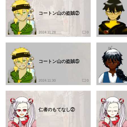
コートン山の盗賊②
2024.11.28
0
コートン山の盗賊⑤
2024.11.30
0
仁者のもてなし②