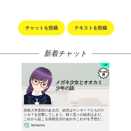
チャットを投稿
テキストを投稿
新着チャット
メガネ少女とオオカミ
少年の話
高校入学直前のある日、結衣はヤンキー？たちのケ
ンカ？を目撃してしまう。戦々恐々の結衣はまだ、
これから起こる高校生活のあれやこれやを予想だに
できなかった！…みたいな話。マンガ版https://storie.
tamazou
jp/creator/comics/208