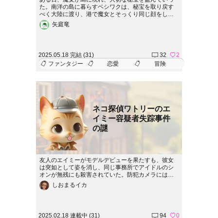
た。南洋の島に暮らすベシワクは、秘宝を取り戻す
べく大陸に渡り、港で魔女とそっくり同じ顔をした
女に出会う。思わず斬りかかるも、彼女は魔女と別
矢庭竜
人のようで・・・。
2025.05.18 完結 (31)
32
2
ファンタジー
恋愛
冒険
ネコ探偵ワトリーのエ
イミー容疑者失踪事件
の謎
友人のエイミーがモデルデビューを果たすも、彼女
は突如として姿を消し、同じ事務所でアイドルのシ
オンが無残にも殺害されていた。防犯カメラにはエ
イミーが現場から慌てて立ち去る姿が映り、彼女に
しおまるイカ
殺人の疑いがかかる。エイミーの無実を信じるワト
リーは、キャットタウンの静かな表情の裏に潜む恐
ろしい陰謀を暴こうと立ち上がる。
2025.02.18 連載中 (31)
94
0