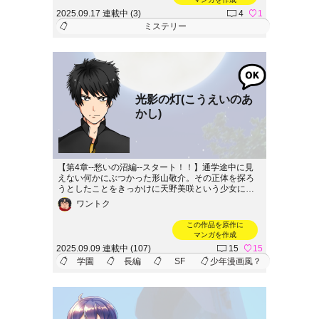
2025.09.17 連載中 (3)
4
1
ミステリー
光影の灯(こうえいのあ
かし)
【第4章--愁いの沼編--スタート！！】通学途中に見
えない何かにぶつかった形山敬介。その正体を探ろ
うとしたことをきっかけに天野美咲という少女に出
会う。学校からの下校中に何者かに襲われてしまう
ワントク
のだが、間一髪のところで謎の光に救われる。その
後、美咲からその謎の何者かの正体が影人間(シャド
この作品を原作に
ー)ということと、美咲自身がそれらと戦う光術士(こ
マンガを作成
うじゅつし)だということを知る。自らも影の存在か
2025.09.09 連載中 (107)
15
15
ら人々を守りたいと思った敬介は光術士の世界へと
学園
長編
SF
少年漫画風？
飛び込んでいくことになった。第1章-力の目覚め編-
(1話～27話)第2章---三幻僧編---(28話～60話)第3章--
認証試練編--(61話～96話)第4章--愁いの沼編--(97話
～)