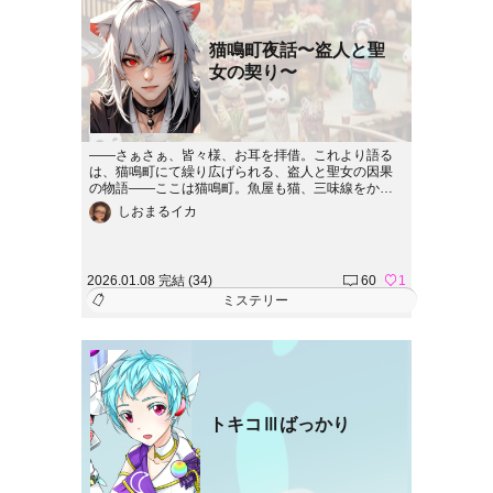
猫鳴町夜話〜盗人と聖
女の契り〜
――さぁさぁ、皆々様、お耳を拝借。これより語る
は、猫鳴町にて繰り広げられる、盗人と聖女の因果
の物語――ここは猫鳴町。魚屋も猫、三味線をかき
鳴らすも猫、人の世のごとく暮らせども、ここはま
しおまるイカ
ぎれもなき猫の世界。さて、この町に名を馳せる一
匹の大泥棒がおった。その名も鷹丸。昼はのんびり
と釣り糸を垂れ、夜ともなれば影より影を駆ける怪
盗よ。酒を愛し、義理に生きる、この世のしがらみ
2026.01.08 完結 (34)
60
1
に囚われぬ男である。ある日のこと、一軒の質屋雪
ミステリー
乃屋へと持ち込まれたは、一つの奇妙な依頼。「教
会にある一枚の絵画を盗み出してほしい」代価は、
一升瓶一本。それを聞いた鷹丸、面白がって引き受
けたが、さてさて、ただの盗みと思うたが運の尽き
――。その絵こそ、災いを招く呪われし絵画であっ
た。恐ろしき儀式が行われ、陰に潜む者たちが蠢く
闇の中、鷹丸は一人のシスターと出会う。その名も
澄音。清き祈りを捧げる彼女と、闇を駆ける盗人。
トキコⅢばっかり
交わるはずのなかった二つの運命が、今、ひとつに
絡まり合う――。さぁ、これより語るは、妖しき夜
に蠢く陰謀の物語。どうぞ、最後までごゆるりと。