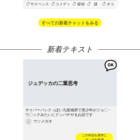
サスペンス
コメディ
探偵
謎
ネコ
すべての新着チャットをみる
新着テキスト
ジュデッカの二重思考
サイバーパンクっぽい九龍城砦で美少年がジョ〇・
ウ〇ックみたいにドンパチやるお話です
ウソメガネ
この作品を原作に
マンガを作成