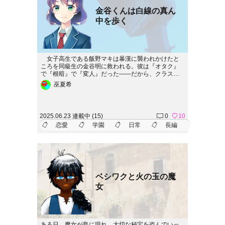
金谷くんは白線の真ん
中を歩く
女子高生である飯野マキは暴漢に襲われかけたと
ころを同級生の金谷明に救われる。彼は『オタク』
で『根暗』で『変人』だった――だから、クラスメ
イトからも嫌煙されていた。次の日、マキは助けて
巫夏希
もらったお礼に弁当を明に作って差し出すのだ
が……。 これは、彼らの高校生活の物語。 少し
甘酸っぱくて、切ない青春の一ページ。◇以下のサ
イトで連載中！●作者個人サイト「かわらや」（http
2025.06.23 連載中 (15)
0
10
s://knkawaraya.net/worlds/kanaya/）●pixiv
恋愛
学園
日常
長編
ベシワクと火の玉の魔
女
ある日、魔女が島に現れ、大切な秘宝を盗んでいっ