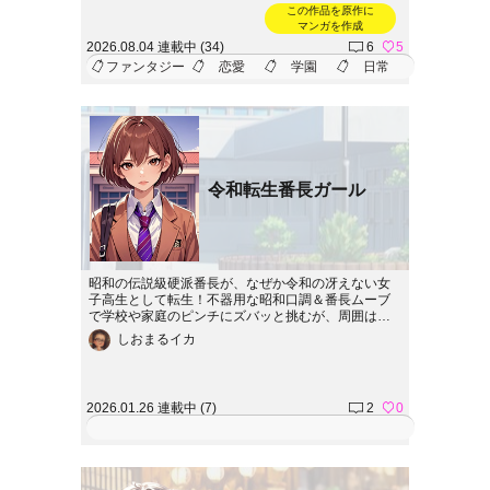
この作品を原作に
マンガを作成
2026.08.04 連載中 (34)
6
5
ファンタジー
恋愛
学園
日常
令和転生番長ガール
昭和の伝説級硬派番長が、なぜか令和の冴えない女
子高生として転生！不器用な昭和口調＆番長ムーブ
で学校や家庭のピンチにズバッと挑むが、周囲はポ
カーン…!? SNSいじめや不可解な自殺の謎解きにも
しおまるイカ
殴り込み!? 笑いあり、涙あり、サスペンスも!?【令
和転生番長ガール】
2026.01.26 連載中 (7)
2
0