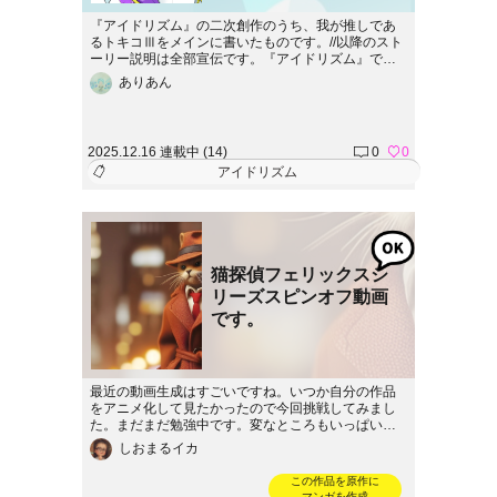
『アイドリズム』の二次創作のうち、我が推しであ
るトキコⅢをメインに書いたものです。//以降のスト
ーリー説明は全部宣伝です。『アイドリズム』で検
索！kakuzooエピソードのいいねや外部サイトの動画
ありあん
高評価などよろしくお願いします！//トキコⅢは『自
分をロボットと思い込んでいるアイドル』です。人
間の感情を知るためにアイドルになったそうです。
オリジナル曲『感情code』ぜひ聴いてください。
2025.12.16 連載中 (14)
0
0
アイドリズム
猫探偵フェリックスシ
リーズスピンオフ動画
です。
最近の動画生成はすごいですね。いつか自分の作品
をアニメ化して見たかったので今回挑戦してみまし
た。まだまだ勉強中です。変なところもいっぱいあ
るけど試行錯誤で作ってみましたので。ぜひご覧く
しおまるイカ
ださい。使ったのはGooglestudioのveoです。
この作品を原作に
マンガを作成