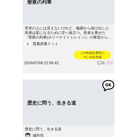
聖夜の列車
常世の人には見えないけれど、輪廻から抜け出した
死者は星になるために空へ旅立つ。死者を乗せた
「聖夜の列車(ホリーナイトトレイン)」の車窓から見
える景色を彼らはどのような気持ちで見ているの
質素炭素ドット
か……
この作品を原作に
マンガを作成
2024/07/08 22:06:42
0
2
歴史に問う、生きる道
歴史に問う、生きる道
城作也