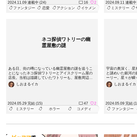
2024.11.09 連載中 (24)
16
2
2024.09.11 連載中 
く。友情と裏切り
ファンタジー
恋愛
アクション
イケメン
ミステリー
して彼らは無事に
か。
ネコ探偵ワトリーの幽
霊屋敷の謎
ある日、街の噂になっている幽霊屋敷の謎を追うこ
宇宙の奥深く、星
とになったネコ探偵ワトリーとアイスクリーム屋の
と謎めいた銀河の
店長。当初は躊躇していたワトリーも、屋敷周辺で
ーリー。星々が瞬
頻発する不可解な火事に興味を持ち、真相解明へと
の猫、ハルは未知
しおまるイカ
しおまるイカ
乗り出す。好奇心旺盛なワトリーは、街の噂に隠さ
の秘密を解き明か
れた真実を暴くため、幽霊屋敷へと足を踏み入れる
を見つけ出すこと
のだった。
2024.05.29 完結 (15)
47
2
2024.05.09 完結 (1
ミステリー
ホラー
コメディ
ファンタジー