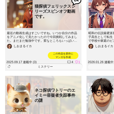
猫探偵フェリックスシ
リーズスピンオフ動画
です。
最近の動画生成はすごいですね。いつか自分の作品
昭和の伝説級硬派
をアニメ化して見たかったので今回挑戦してみまし
子高生として転生
た。まだまだ勉強中です。変なところもいっぱいあ
で学校や家庭のピ
るけど試行錯誤で作ってみましたので。ぜひご覧く
カーン…!? SN
しおまるイカ
しおまるイカ
ださい。使ったのはGooglestudioのveoです。
殴り込み!? 笑い
和転生番長ガール
この作品を原作に
マンガを作成
2025.09.17 連載中 (3)
4
1
2026.01.26 連載中 
ミステリー
ネコ探偵ワトリーのエ
イミー容疑者失踪事件
の謎