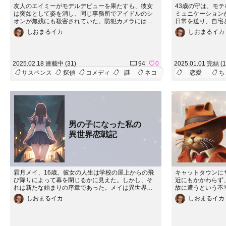
友人のエイミーがモデルデビューを果たすも、彼女
43歳の守は、モ
は突如として姿を消し、同じ事務所でアイドルのシ
ミュニケーション
オンが無残にも殺害されていた。防犯カメラにはエ
日常を送り、自宅
イミーが現場から慌てて立ち去る姿が映り、彼女に
過ごしている。彼
しおまるイカ
しおまるイカ
殺人の疑いがかかる。エイミーの無実を信じるワト
良ちゃんの存在。
リーは、キャットタウンの静かな表情の裏に潜む恐
ず、一言も話した
ろしい陰謀を暴こうと立ち上がる。
の紗良ちゃんがオ
を耳にする。彼女
2025.02.18 連載中 (31)
94
0
2025.01.01 完結 (1
そのゲームに挑戦
サスペンス
探偵
コメディ
謎
ネコ
恋愛
ち
は何でもありの「
のトラブルが待ち
を通じて、守は次
直し、少しずつ成
ちゃんと心を通わ
彼の日常に訪れる
成長物語が、あな
男の子になった私の
方を、ぜひ見守っ
異世界恋戦記
霜月メイ、16歳。彼女の人生は学校の屋上からの飛
キャットタウンに
び降りによって幕を閉じるかに見えた。しかし、そ
近にもかかわらず
れは新たな始まりの序章であった。メイは異世界
故に遭うという不
で、男の子として目を覚ます。彼女はそこで魔獣を
ョセフは、フェリ
しおまるイカ
しおまるイカ
討伐する軍に加わることになる。新たな世界で出会
る。一見すると単
った魅力的な人々との恋愛、初めての経験、そして
外の方向へと展開
過酷な過去を乗り越えることで、メイは真の自己を
たちは、真実に近
見つけていく。
のすら揺らぐよう