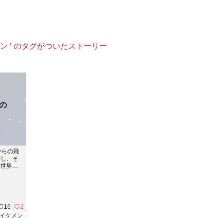
メン ’ のタグがついたストーリー
私の
からの飛
かし、そ
異世界
で魔獣を
界で出会
、そして
の自己を
16
2
イケメン