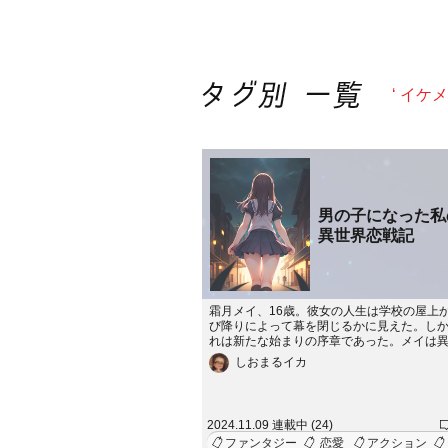
‘ イケ
男の子になった
異世界恋戦記
霜月メイ、16歳。彼女の人生は学校の屋上
び降りによって幕を閉じるかに見えた。し
れは新たな始まりの序章であった。メイは
で、男の子として目を覚ます。彼女はそこ
しおまるイカ
討伐する軍に加わることになる。新たな世
った魅力的な人々との恋愛、初めての経験
過酷な過去を乗り越えることで、メイは真
見つけていく。
2024.11.09 連載中 (24)
ファンタジー
恋愛
アクション