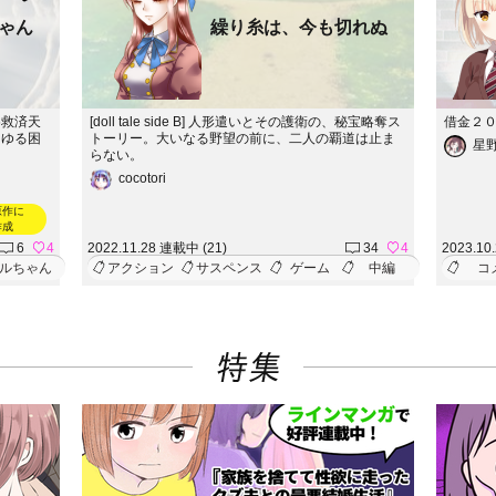
ゃん
繰り糸は、今も切れぬ
め救済天
[doll tale side B] 人形遣いとその護衛の、秘宝略奪ス
借金２
らゆる困
トーリー。大いなる野望の前に、二人の覇道は止ま
星
らない。
cocotori
原作に
作成
6
4
2022.11.28 連載中 (21)
34
4
2023.10
ルちゃん
アクション
サスペンス
ゲーム
中編
コ