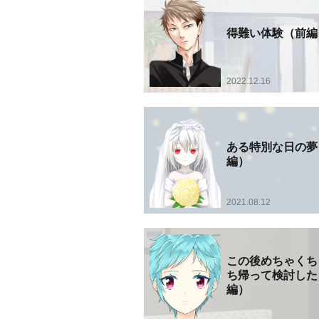
得難い体験（前編
2022.12.16
ある特別な日の夢
編）
2021.08.12
この後めちゃくち
ち帰って検討した
編）