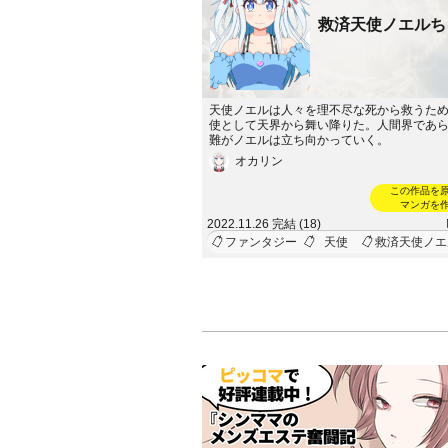
救済天使ノエルち
天使ノエルは人々を理不尽な死から救うた
使として天界から舞い降りた。人間界であ
難がノエルは立ち向かっていく。
オカリン
この作品を
マンガを
2022.11.26 完結 (18)
ファンタジー
天使
救済天使ノエ