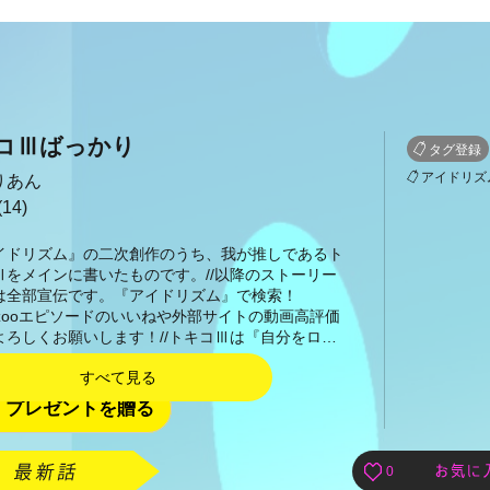
コⅢばっかり
タグ登録
アイドリズ
りあん
14)
イドリズム』の二次創作のうち、我が推しであるト
Ⅲをメインに書いたものです。//以降のストーリー
は全部宣伝です。『アイドリズム』で検索！
kuzooエピソードのいいねや外部サイトの動画高評価
よろしくお願いします！//トキコⅢは『自分をロ…
すべて見る
プレゼントを贈る
0