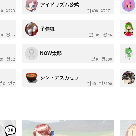
アイドリズム公式
0
23
498
971
子無狐
0
56
185
46
NOW太郎
28
12
9
260
シン・アスカセラ
0
7
46
3690