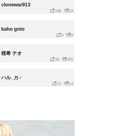
clonewar913
146
23
kaho goto
0
9
桜希 テオ
34
425
ハル_カ♂
12
14