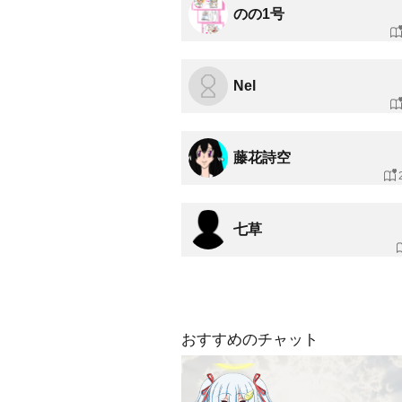
のの1号
Nel
藤花詩空
七草
おすすめのチャット