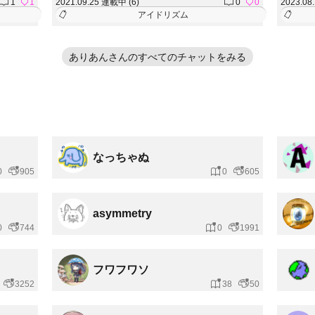
1
1
2021.09.25 連載中 (6)
0
0
2023.08
アイドリズム
ありあんさんのすべてのチャットをみる
なっちゃぬ
0
905
0
605
asymmetry
0
744
0
1991
フワフワソ
3252
38
50