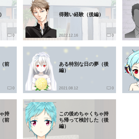
）
得難い経験（後編）
0
2022.12.16
0
（前
ある特別な日の夢（後
編）
0
2021.08.12
0
ゃ持
この後めちゃくちゃ持
（前
ち帰って検討した（後
編）