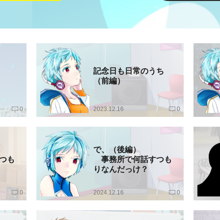
記念日も日常のうち
（前編）
0
2023.12.16
0
編）
で、（後編）
つも
事務所で何話すつも
りなんだっけ？
0
2024.12.16
0