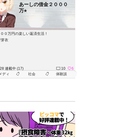
あーしの借金２０００
万⭐︎
０００万円の楽しい返済生活！
野芽衣
.28 連載中 (17)
10
6
メディ
社会
体験談