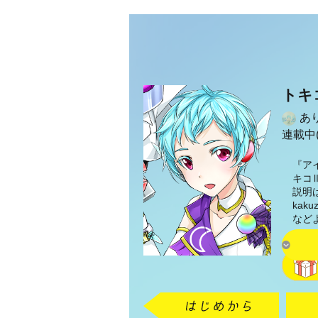
トキ
あ
連載中(
『ア
キコ
説明
ka
など