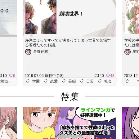
００
崩壊世界！
序列によってすべてが決まってしまう世界で苦悩す
学校の
る若者たちのお話。
たには
星野芽衣
星
10
6
2019.07.05 連載中 (18)
40
43
2018.12
体験談
学園
恋愛
長編
日常
社会