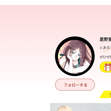
星野
とある
ぜひぜ