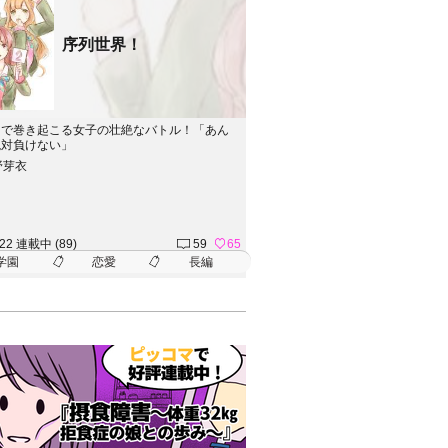
序列世界！
中で巻き起こる女子の壮絶なバトル！「あん
絶対負けない」
野芽衣
.22 連載中 (89)
59
65
学園
恋愛
長編