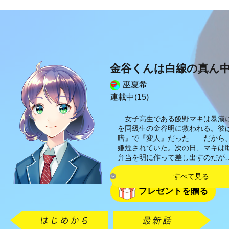
金谷くんは白線の真ん
巫夏希
連載中(15)
女子高生である飯野マキは暴漢
を同級生の金谷明に救われる。彼
暗』で『変人』だった――だから
嫌煙されていた。次の日、マキは
弁当を明に作って差し出すのだが
すべて見る
プレゼントを贈る