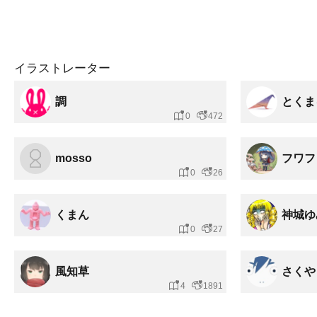
イラストレーター
調
とくま
0
472
mosso
フワフ
0
26
くまん
神城ゆ
0
27
風知草
さくや
4
1891