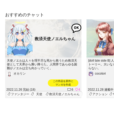
おすすめのチャット
救済天使ノエルちゃん
天使ノエルは人々を理不尽な死から救うため救済天
[doll tale s
使として天界から舞い降りた。人間界であらゆる困
トーリー。大いな
難がノエルは立ち向かっていく。
らない。
オカリン
cocotori
この作品を原作に
マンガを作成
2022.11.26 完結 (18)
6
4
2022.11.28 連載中 
ファンタジー
天使
救済天使ノエルちゃん
アクション