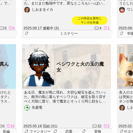
ム』で検
た。まだまだ勉強中です。変なところもいっぱいあ
うとし
イトの動画
るけど試行錯誤で作ってみましたので。ぜひご覧く
会う。
しおまるイカ
ワ
Ⅲは『自
ださい。使ったのはGooglestudioのveoです。
のだが
です。人
後、美咲
この作品を原作に
うです。
ー)とい
マンガを作成
さい。
うじゅつ
0
0
2025.09.17 連載中 (3)
4
1
2025.09
ら人々
ミステリー
学
飛び込ん
(1話～2
認証試練編
～)
真ん
ベシワクと火の玉の魔
女
けたと
ある日、魔女が島に現れ、大切な秘宝を盗んでいっ
友人の
オタク』
た。南洋の島に暮らすベシワクは、秘宝を取り戻す
は突如
クラスメ
べく大陸に渡り、港で魔女とそっくり同じ顔をした
オンが
は助けて
女に出会う。思わず斬りかかるも、彼女は魔女と別
イミー
矢庭竜
し
のだ
人のようで・・・。
殺人の
。 少し
リーは
以下のサ
ろしい
http
0
10
2025.05.18 完結 (31)
32
2
2025.02
長編
ファンタジー
恋愛
冒険
サス