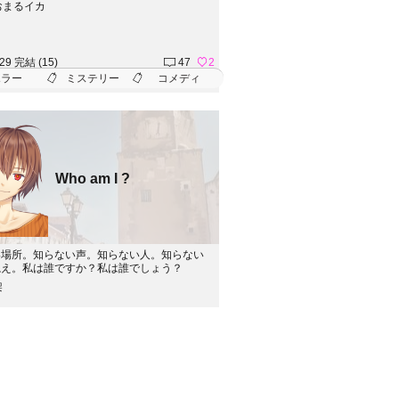
る不可解な火事に興味を持ち、真相解明へと
おまるイカ
す。好奇心旺盛なワトリーは、街の噂に隠さ
実を暴くため、幽霊屋敷へと足を踏み入れる
た。
.29 完結 (15)
47
2
ホラー
ミステリー
コメディ
Who am I ?
い場所。知らない声。知らない人。知らない
ねえ。私は誰ですか？私は誰でしょう？
架
.07 連載中 (68)
2
20
ー
ミステリー
ゲーム
長編
人狼