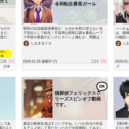
カミ
令和転生番長ガール
たちのケ
昭和の伝説級硬派番長が、なぜか令和の冴えない女
――さ
はまだ、
子高生として転生！不器用な昭和口調＆番長ムーブ
は、猫
予想だに
で学校や家庭のピンチにズバッと挑むが、周囲はポ
の物語
torie.
カーン…!? SNSいじめや不可解な自殺の謎解きにも
鳴らす
しおまるイカ
し
殴り込み!? 笑いあり、涙あり、サスペンスも!?【令
ぎれも
和転生番長ガール】
匹の大
原作に
と釣り
作成
盗よ。
6
5
2026.01.26 連載中 (7)
2
0
2026.01
に囚わ
日常
乃屋へ
会にあ
一升瓶
けたが
――。
た。恐
猫探偵フェリックスシ
闇の中
澄音。
リーズスピンオフ動画
交わる
です。
絡まり
に蠢く
推しであ
最近の動画生成はすごいですね。いつか自分の作品
【第4章
降のスト
をアニメ化して見たかったので今回挑戦してみまし
えない