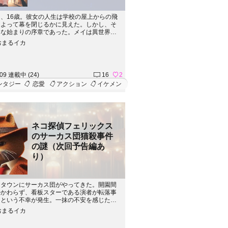
、16歳。彼女の人生は学校の屋上からの飛
によって幕を閉じるかに見えた。しかし、そ
たな始まりの序章であった。メイは異世界
の子として目を覚ます。彼女はそこで魔獣を
おまるイカ
る軍に加わることになる。新たな世界で出会
力的な人々との恋愛、初めての経験、そして
過去を乗り越えることで、メイは真の自己を
ていく。
.09 連載中 (24)
16
2
ンタジー
恋愛
アクション
イケメン
ネコ探偵フェリックス
のサーカス団猫殺事件
の謎（次回予告編あ
り）
トタウンにサーカス団がやってきた。開園間
かかわらず、看板スターである演者が転落事
うという不幸が発生。一抹の不安を感じたジ
は、フェリックスとワトリーに協力を求め
おまるイカ
見すると単なる事故に見えたが、事態は予想
向へと展開していった。フェリックスと仲間