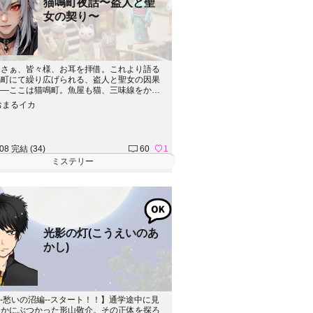
猫鳴町夜話〜盗人と聖
女の契り〜
ぁさぁ、皆々様、お耳を拝借。これより語る
鳴町にて繰り広げられる、盗人と聖女の因果
――ここは猫鳴町。魚屋も猫、三味線をかき
も猫、人の世のごとく暮らせども、ここはま
おまるイカ
なき猫の世界。さて、この町に名を馳せる一
泥棒がおった。その名も鷹丸。昼はのんびり
糸を垂れ、夜ともなれば影より影を駆ける怪
酒を愛し、義理に生きる、この世のしがらみ
.08 完結 (34)
60
1
れぬ男である。ある日のこと、一軒の質屋雪
ミステリー
と持ち込まれたは、一つの奇妙な依頼。「教
る一枚の絵画を盗み出してほしい」代価は、
一本。それを聞いた鷹丸、面白がって引き受
、さてさて、ただの盗みと思うたが運の尽き
その絵こそ、災いを招く呪われし絵画であっ
ろしき儀式が行われ、陰に潜む者たちが蠢く
、鷹丸は一人のシスターと出会う。その名も
光影の灯(こうえいのあ
清き祈りを捧げる彼女と、闇を駆ける盗人。
かし)
はずのなかった二つの運命が、今、ひとつに
合う――。さぁ、これより語るは、妖しき夜
陰謀の物語。どうぞ、最後までごゆるりと。
--愁いの沼編--スタート！！】通学途中に見
何かにぶつかった形山敬介。その正体を探ろ