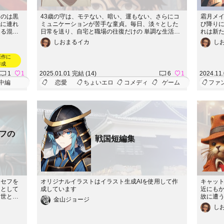
たのは黒
43歳の守は、モテない、暗い、運もない、さらにコ
霜月メイ
紙に連れ
ミュニケーションが苦手な童貞。毎日、淡々とした
び降り
じる混沌
日常を送り、自宅と職場の往復だけの 単調な生活を
れは新
われる化
過ごしている。彼の唯一の癒しは、バイト仲間の紗
で、男
しおまるイカ
し
測不可能
良ちゃんの存在。しかし、声をかけることすらでき
討伐す
し、騙さ
ず、一言も話したことがない。そんなある日、憧れ
った魅
原作に
ただの遊
の紗良ちゃんがオンラインゲームに夢中だという噂
過酷な
作成
ない、命
を耳にする。彼女との距離を縮めたい一心で、守も
見つけ
1
1
2025.01.01 完結 (14)
6
1
2024.11
が負ける
そのゲームに挑戦することに。しかし、そのゲーム
中編
恋愛
ちょいエロ
コメディ
ゲーム
ファ
は何でもありの「クソゲー」で、彼を翻弄する数々
のトラブルが待ち受けていた。ゲームの中での経験
を通じて、守は次第に人間関係や自分自身を見つめ
直し、少しずつ成長していく。果たして、彼は紗良
ちゃんと心を通わせることができるのか？ そして、
彼の日常に訪れる変化とは？守の不器用で愛おしい
成長物語が、あなたを引き込む。彼の挑戦と恋の行
フの
方を、ぜひ見守ってほしい。
戦国短編集
ョセフを
オリジナルイラストはイラスト生成AIを使用して作
キャッ
使として
成しています
近にも
出世と名
故に遭
金山ジョージ
。目の前
ョセフ
し
も楽しげ
る。一
裏には、
外の方