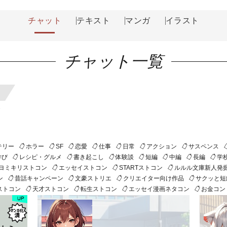
チャット
テキスト
マンガ
イラスト
チャット一覧
テリー
ホラー
SF
恋愛
仕事
日常
アクション
サスペンス
学び
レシピ・グルメ
書き起こし
体験談
短編
中編
長編
学
ヨミキリストコン
エッセイストコン
STARTストコン
ルルル文庫新人発
ン
昔話キャンペーン
文豪ストリエ
クリエイター向け作品
サクッと短
ストコン
天才ストコン
転生ストコン
エッセイ漫画ネタコン
お金コン