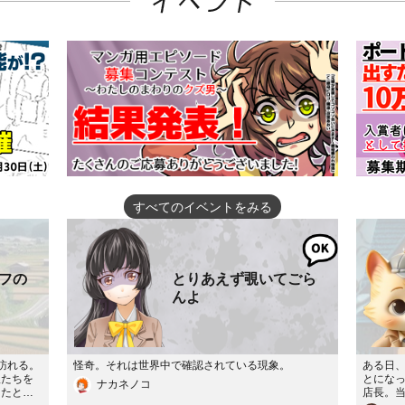
すべてのイベントをみる
フの
とりあえず覗いてごら
んよ
訪れる。
怪奇。それは世界中で確認されている現象。
ある日
娘たちを
とにな
ナカネノコ
ったとい
店長。