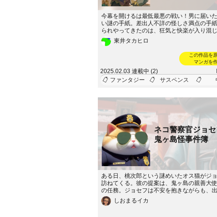
今幕を開けるは最低最悪の戦い！男に届い
い謎の手紙。差出人不詳の怪しさ満点の手
られやってきたのは、狂気と快楽が入り混
の世界！？抜け出せない空飛ぶ飛行船で行
東井タカヒロ
かし合い！勝つのは正義か！詐欺師か！予
な賭けが繰り返されるその場で、誰もが騙
この作品を
れる。だが、心してかかれ。このカジノ、
マンガを
びじゃない――ここで失うのはチップじゃ
2025.02.03 連載中 (2)
だ。最後に勝つのは誰だ？それとも、誰も
ファンタジー
サスペンス
運命に導かれるのか？
ネコ警察官ジョセ
鬼ヶ島怪事件簿
ある日、桃次郎という謎めいたオス猫がジ
訪ねてくる。彼の提案は、鬼ヶ島の親善大
の任務。ジョセフは不安を抱きながらも、
誉のために相棒のポテトと共に島へ向かう
しおまるイカ
に広がるのは、豪華なリゾート地。鬼たち
に働いている。しかし、その美しい表面の