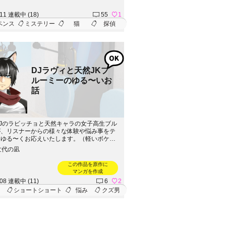
、真実に近づくにつれ、自身の信じていたも
揺らぐような大きな陰謀に巻き込まれてい
.11 連載中 (18)
55
1
情と裏切り、愛情と憎悪が絡み合う中、果た
ペンス
ミステリー
猫
探偵
らは無事に謎を解き明かすことができるの
DJラヴィと天然JKブ
ルーミーのゆる〜いお
話
Jのラビッチョと天然キャラの女子高生ブル
が、リスナーからの様々な体験や悩み事をテ
、ゆる〜くお応えいたします。（軽いボケと
あり）因みにDJラビッチョはイケメンすぎ
世代の凪
にならないので、普段は素顔が分からないよ
サギのお面を被っている。個性的なキャラ作
この作品を原作に
動するプロット作りに奮闘中！伝えたいテー
マンガを作成
に、読者の心に響く自分にしか書けない、面
.08 連載中 (11)
6
2
品を書きたいと思い、創作を始めました。
ショートショート
悩み
クズ男
せて頂けましたら、とても嬉しいです♪