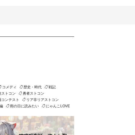
コメディ
歴史・時代
戦記
校ストコン
勇者ストコン
掘コンテスト
リア非リアストコン
編
雨の日に読みたい
にゃんこLOVE