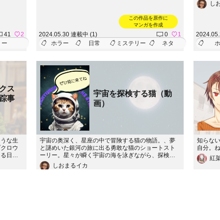
その村に
頻発す
し
。そこ
乗り出
に。彼ら
れた真
この作品を原作に
隠された
のだっ
マンガを作成
体を暴く
41
2
2024.05.30 連載中 (1)
0
1
2024.05
リー
ホラー
日常
ミステリー
ネタ
クス
宇宙を探検する猫（動
踪事
画）
ような生
宇宙の奥深く、星座の中で冒険する猫の物語。、夢
知らな
プクロウ
と謎めいた銀河の旅に出る勇敢な猫のショートスト
自分。
ある日、
ーリー。星々が瞬く宇宙の海を泳ぎながら、探検家
紅
両親がフ
の猫、ハルは未知の世界に足を踏み入れます。宇宙
しおまるイカ
となった
の秘密を解き明かし、夜空の中で煌めく新しい星座
ラクター
を見つけ出すことができるでしょうか。
トリー、
そして不
98
3
2024.05.09 完結 (12)
4
2
2024.04
ゃんの失
探偵
ファンタジー
SF
中編
ホラ
に猫たち