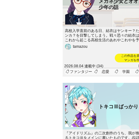
メガネ少女とオオ
少年の話
高校入学直前のある日、結衣はヤンキー？
ンカ？を目撃してしまう。戦々恐々の結衣
これから起こる高校生活のあれやこれやを
できなかった！…みたいな話。マンガ版https://s
tamazou
jp/creator/comics/208
この作品を
マンガを
2026.08.04 連載中 (34)
ファンタジー
恋愛
学園
トキコⅢばっかり
『アイドリズム』の二次創作のうち、我が
るトキコⅢをメインに書いたものです。//以