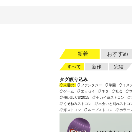
新着
おすすめ
すべて
新作
完結
タグ絞り込み
未選択
ファンタジー
学園
ミス
ゲーム
エッセイ
ネタ
社会
怖い話大賞2015
セカイ系ストコン
くそねみストコン
出会いと別れストコ
海ストコン
ループストコン
ホラー