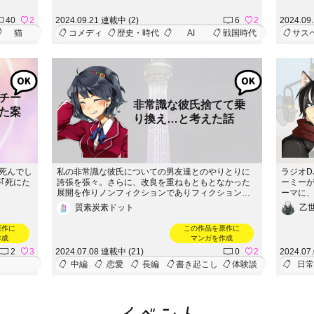
ポテト
たちは
たちの笑
のすら
40
2
2024.09.21 連載中 (2)
6
2
2024.09
。ジョセ
く。友
猫
コメディ
歴史・時代
AI
戦国時代
サス
変わる瞬
して彼
陰謀を暴
か。
謀、そし
トーリー
チー
非常識な彼氏捨てて乗
た案
り換え…と考えた話
で死んでし
私の非常識な彼氏についての男友達とのやりとりに
ラジオD
｢死にた
誇張を張々。さらに、改良を重ねもともとなかった
ーミー
展開を作りノンフィクションでありフィクションな
ーマに
ものを作った………11話から新章スタート！『考え
ツッコミ
質素炭素ドット
乙
た話』を飛び越えた『乗り換えスタート編』が始ま
て仕事
ります♪
う、ウ
原作に
この作品を原作に
りや感
作成
マンガを作成
マを軸
2
3
2024.07.08 連載中 (21)
0
2
2024.07
白い作
中編
恋愛
長編
書き起こし
体験談
日常
感想聞か