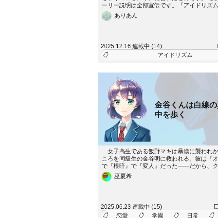
ーリー説明は全部宣伝です。『アイドリズ
索！kakuzooエピソードのいいねや外部サ
ありあん
高評価などよろしくお願いします！//トキコ
分をロボットと思い込んでいるアイドル』
間の感情を知るためにアイドルになったそ
オリジナル曲『感情code』ぜひ聴いてくだ
2025.12.16 連載中 (14)
アイドリズム
金谷くんは白線の
中を歩く
女子高生である飯野マキは暴漢に襲われか
ころを同級生の金谷明に救われる。彼は『
で『根暗』で『変人』だった――だから、
イトからも嫌煙されていた。次の日、マキ
巫夏希
もらったお礼に弁当を明に作って差し出す
が……。 これは、彼らの高校生活の物語
甘酸っぱくて、切ない青春の一ページ。◇
イトで連載中！●作者個人サイト「かわらや」（
2025.06.23 連載中 (15)
s://knkawaraya.net/worlds/kanaya/）●pixiv
恋愛
学園
日常