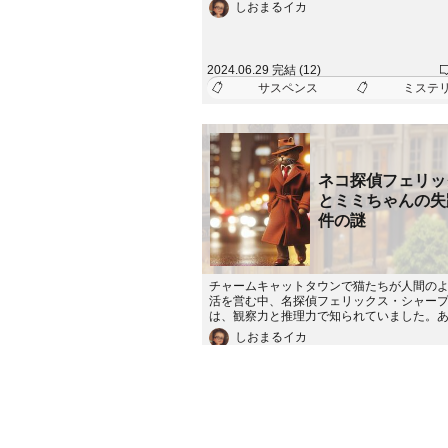
う。ジョセフはこの案件を渋っていたが、
しおまるイカ
混浴の温泉があることを聞き、興味を持つ
で、新人のポテトと共に調査を始めること
がその村で遭遇するのは一体何か？過去に
村の秘密と、謎に包まれたシャーマンの正
2024.06.29 完結 (12)
ミステリーチャットノベル。
サスペンス
ミステ
ネコ探偵フェリッ
とミミちゃんの失
件の謎
チャームキャットタウンで猫たちが人間の
活を営む中、名探偵フェリックス・シャー
は、観察力と推理力で知られていました。
中学生のミミちゃんが突如失踪。心配した
しおまるイカ
ェリスに助けを求め、猫たちの生活が舞台
事件が始まります。街の中で、様々なキャ
たちが登場。フェリックスの相棒であるワ
ミミちゃんの両親、友達のリリーちゃん、
2024.05.11 完結 (75)
思議な街の住人たち。フェリスは、ミミち
ファンタジー
中編
サスペンス
踪の謎を解くべく、キャットタウンを舞台
の冒険が展開されます。