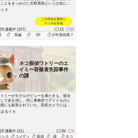
たことをきっかけに天野美咲という少女に出
学校からの下校中に何者かに襲われてしまう
ントク
、間一髪のところで謎の光に救われる。その
からその謎の何者かの正体が影人間(シャド
この作品を原作に
うことと、美咲自身がそれらと戦う光術士(こ
マンガを作成
し)だということを知る。自らも影の存在か
.09 連載中 (107)
15
15
を守りたいと思った敬介は光術士の世界へと
園
長編
SF
少年漫画風？
でいくことになった。第1章-力の目覚め編-
7話)第2章---三幻僧編---(28話～60話)第3章--
--(61話～96話)第4章--愁いの沼編--(97話
ネコ探偵ワトリーのエ
イミー容疑者失踪事件
の謎
エイミーがモデルデビューを果たすも、彼女
として姿を消し、同じ事務所でアイドルのシ
無残にも殺害されていた。防犯カメラにはエ
が現場から慌てて立ち去る姿が映り、彼女に
おまるイカ
疑いがかかる。エイミーの無実を信じるワト
、キャットタウンの静かな表情の裏に潜む恐
陰謀を暴こうと立ち上がる。
.18 連載中 (31)
94
0
ペンス
コメディ
探偵
謎
ネコ