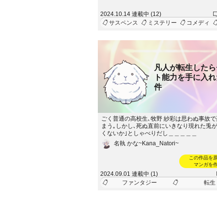
恐るべき陰謀が隠されていた。ジョセフと
は、次第にその闇に巻き込まれていく。鬼
2024.10.14 連載中 (12)
顔の裏に潜む影、誰が敵で誰が味方なのか
サスペンス
ミステリー
コメディ
フとポテトは、信じていたものが裏切りに
間に直面する。果たして、2匹はこの巨大な
き、無事に事件を解決できるのか。鬼、陰
て裏切り。サスペンスが織り成す壮絶なス
が、今始まる。
凡人が転生したら
ト能力を手に入れ
件
ごく普通の高校生､牧野 紗彩は思わぬ事故
まう｡しかし､死ぬ直前にいきなり現れた兎が
くないか｣としゃべりだし＿＿＿＿＿
名執 かな~Kana_Natori~
この作品を
マンガを
2024.09.01 連載中 (1)
ファンタジー
転生