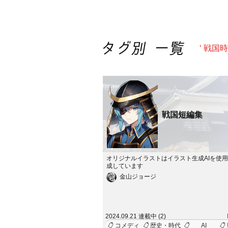
‘ 戦国
戦国短編集
オリジナルイラストはイラスト生成AIを使
成しています
金山ジョージ
2024.09.21 連載中 (2)
コメディ
歴史・時代
AI