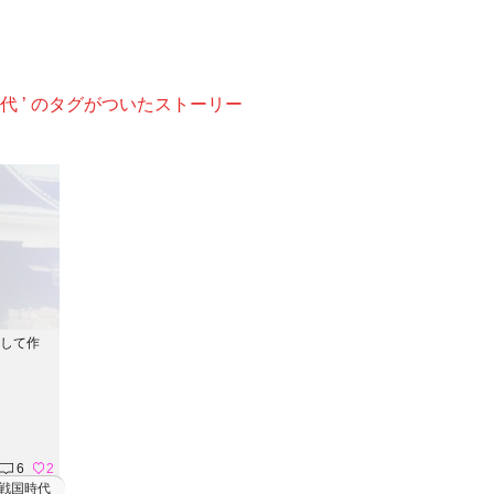
時代 ’ のタグがついたストーリー
用して作
6
2
戦国時代