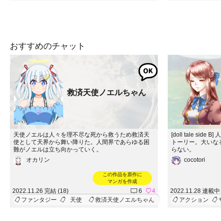
おすすめのチャット
救済天使ノエルちゃん
天使ノエルは人々を理不尽な死から救うため救済天
[doll tale s
使として天界から舞い降りた。人間界であらゆる困
トーリー。大いな
難がノエルは立ち向かっていく。
らない。
オカリン
cocotori
この作品を原作に
マンガを作成
2022.11.26 完結 (18)
6
4
2022.11.28 連載中 
ファンタジー
天使
救済天使ノエルちゃん
アクション