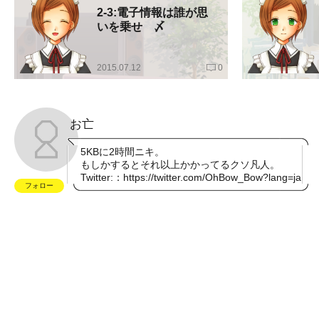
2-3:電子情報は誰が思
いを乗せ 〆
2015.07.12
0
お亡
5KBに2時間ニキ。
もしかするとそれ以上かかってるクソ凡人。
Twitter:：
https://twitter.com/OhBow_Bow?lang=ja
フォロー