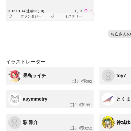
2016.01.14 連載中 (10)
3
17
ファンタジー
ミステリー
お亡さんの
イラストレーター
果島ライチ
toy7
0
392
asymmetry
とくま
0
1991
彩 雅介
神城ゆ
0
3252