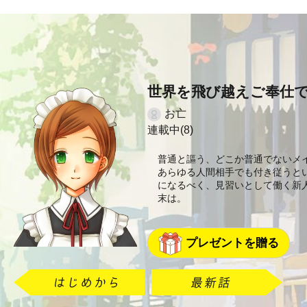
世界を飛び越えご奉仕
お亡
連載中(8)
普通と謳う、どこか普通でないメ
あらゆる人間相手でも付き従うと
になるべく、見習いとして働く新
末は。
プレゼントを贈る