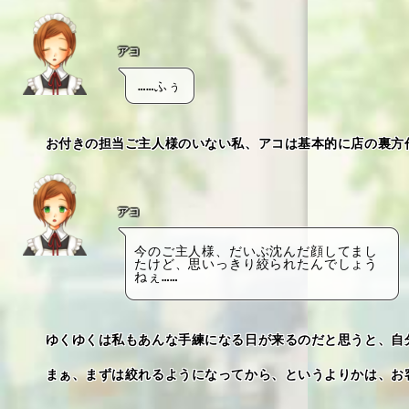
アコ
……ふぅ
　お付きの担当ご主人様のいない私、アコは基本的に店の裏方
アコ
今のご主人様、だいぶ沈んだ顔してまし
たけど、思いっきり絞られたんでしょう
ねぇ……
　ゆくゆくは私もあんな手練になる日が来るのだと思うと、自
　まぁ、まずは絞れるようになってから、というよりかは、お