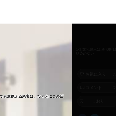
1-1:文化原人は現代奉仕
馴染めない
お気に入り
(
5
コメント
(0
でも途絶えぬ来客は、ひとえにこの店
しおり