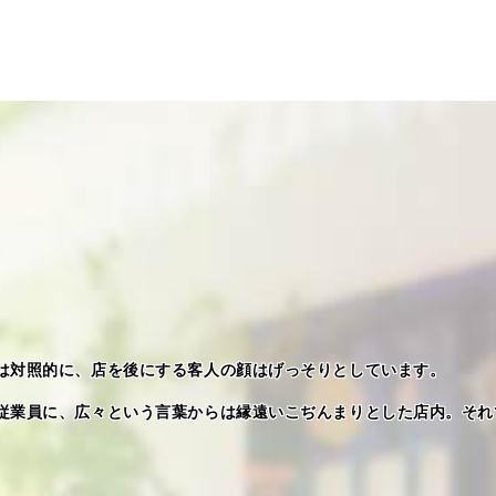
は対照的に、店を後にする客人の顔はげっそりとしています。
従業員に、広々という言葉からは縁遠いこぢんまりとした店内。それ