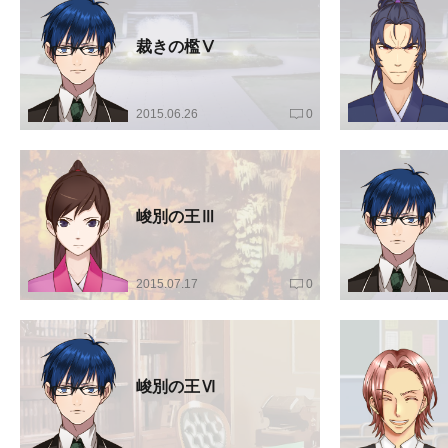
裁きの檻Ⅴ
2015.06.26
0
峻別の王Ⅲ
2015.07.17
0
峻別の王Ⅵ