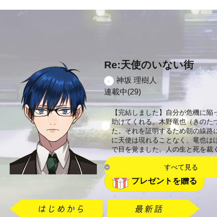
Re:天使のいない街
神坂 理樹人
連載中(29)
【完結しました】自分が危機に陥
助けてくれる。木野竜也（きのた
た。それを証明するため朝の線路
に天使は現れることなく、竜也は
で目を覚ました。人の生と死を裁
すべて見る
プレゼントを贈る