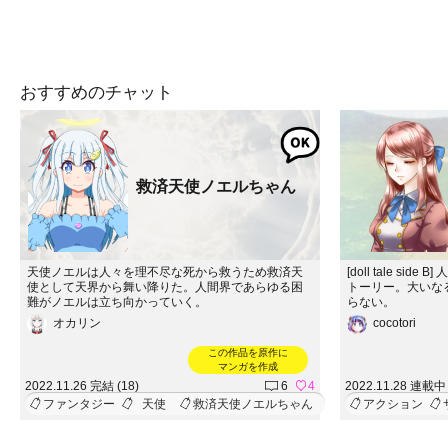
おすすめのチャット
救済天使ノエルちゃん
天使ノエルは人々を理不尽な死から救うため救済天
[doll tale s
使として天界から舞い降りた。人間界であらゆる困
トーリー。大いな
難がノエルは立ち向かっていく。
らない。
オカリン
cocotori
この作品を原作に
マンガを作成
2022.11.26 完結 (18)
6
4
2022.11.28 連載中 
ファンタジー
天使
救済天使ノエルちゃん
アクション