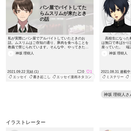
パン屋でバイトしてた
らムスリムが来たとき
の話
私が実際にパン屋でアルバイトしていたときのお
高校生になった村
話。ムスリムはご存知の通り、豚肉を食べることを
は無口で本ばかり
教義で禁じられています。そんな中、やってきたム
座っていた。 端
スリムのお兄さんが選んだパンは……
切反応しない焔に
神坂 理樹人
神坂 理樹人
悩んでいた。しか
はともに事件に立
めたシリーズです
とは一切起きない
2021.09.22 完結 (1)
0
1
2021.08.31 連載中 
が思いついたら書
エッセイ
書き起こし
エッセイ漫画ネタコン
ミステリー
があります。この
神坂 理樹人
イラストレーター