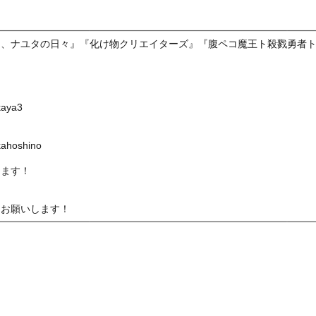
と、ナユタの日々』『化け物クリエイターズ』『腹ペコ魔王ト殺戮勇者
akaya3
akahoshino
ります！
くお願いします！