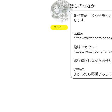
ほしのななか
創作作品『犬っ子モカ
ります。
フォロー
twitter
https://twitter.com/nan
趣味アカウント
https://twitter.com/nan
試行錯誤しながら頑張
\(//∇//)\
よかったら応援よろし