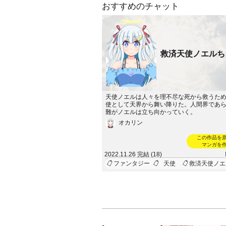
おすすめのチャット
救済天使ノエルち
天使ノエルは人々を理不尽な死から救うた
使として天界から舞い降りた。人間界であ
難がノエルは立ち向かっていく。
オカリン
この作品を
マンガを
2022.11.26 完結 (18)
ファンタジー
天使
救済天使ノエ