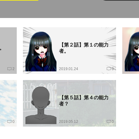
【第２話】第１の能力
。
者。
2
2019.01.24
0
【第５話】第４の能力
者？
0
2019.05.12
0