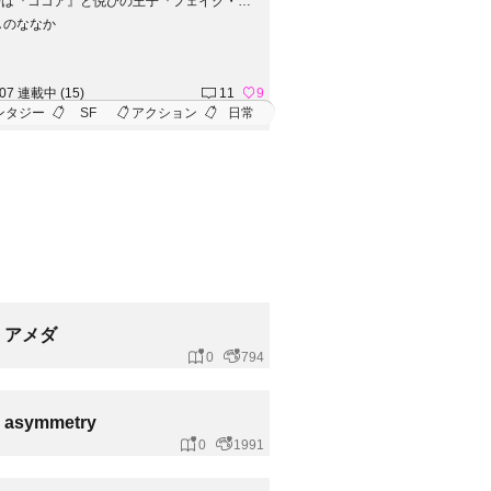
語は『ココア』と悦びの王子『フェイク・ロ
ィア』、悲しみの王子『アリオス・ロージデ
しのななか
が織りなす物語。新たなる敵『ガイア獣』へ
れが守るべきモノの為に立ち向かう！【アイ
のイラストは、彼方ゆうあ＠えあてぃれん様
://eathiren.web.fc2.com/ ）に担当していた
.07 連載中 (15)
11
9
おります】
ンタジー
SF
アクション
日常
アメダ
0
794
asymmetry
0
1991