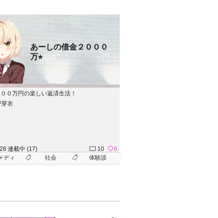
あーしの借金２０００
万⭐︎
０００万円の楽しい返済生活！
野芽衣
.28 連載中 (17)
10
6
メディ
社会
体験談