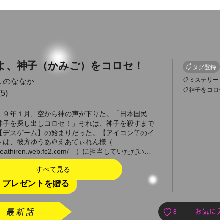
よ、神子（かみご）をコロセ！
タグ登録
ミステリー
しのななか
神子をコロ
5)
１９年１月、空から神の声が下りた。「日本国民
神子を探し出しコロセ！」それは、神子を殺すまで
【デスゲーム】の始まりだった。【アイコン等のイ
トは、彼方ゆうあ＠えあてぃれん様（
://eathiren.web.fc2.com/ ）に担当していただい…
すべて見る
プレゼントを贈る
8