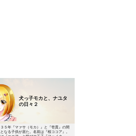
犬っ子モカと、ナユタ
の日々２
０３５年『マァサ（モカ）』と『壱貫』の間
歳となる子供が居た。名前は『桜ココア』。