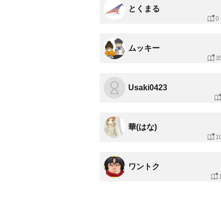
とくまる
0
ムッキー
3
Usaki0423
華(はな)
1
ワントク