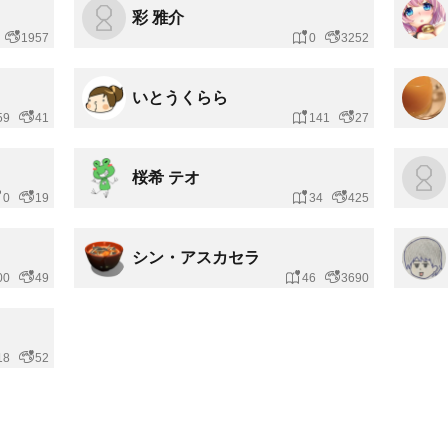
彩 雅介
1957
0
3252
いとうくらら
59
41
141
27
桜希 テオ
0
19
34
425
シン・アスカセラ
00
49
46
3690
18
52