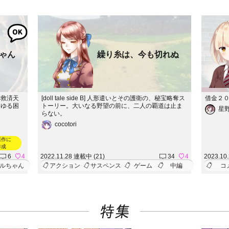
ゃん
繰り糸は、今も切れぬ
め救済天
[doll tale side B] 人形遣いとその護衛の、秘宝略奪ス
借金２
らゆる困
トーリー。大いなる野望の前に、二人の覇道は止ま
星
らない。
cocotori
原作に
作成
6
4
2022.11.28 連載中 (21)
34
4
2023.10
ルちゃん
アクション
サスペンス
ゲーム
中編
コ