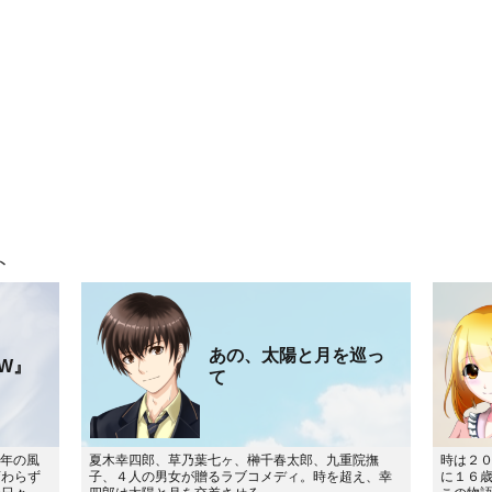
ト
あの、太陽と月を巡っ
W』
て
7年の風
夏木幸四郎、草乃葉七ヶ、榊千春太郎、九重院撫
時は２
変わらず
子、４人の男女が贈るラブコメディ。時を超え、幸
に１６