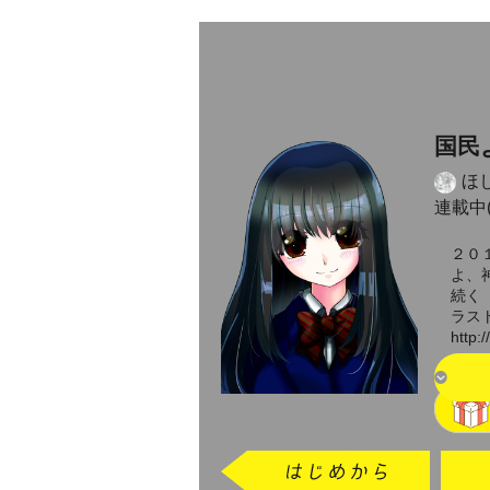
国民
ほ
連載中(
２０
よ、
続く
ラス
http