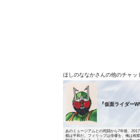
ほしのななかさんの他のチャッ
『仮面ライダーW
あのミュージアムとの死闘から7年後、201
都は平和だ。フィリップは俳優を、俺は相