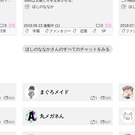
の日々
四郎は太陽と月を交差させる。
この物
。
ージデ
ほしのななか
ほ
ィア』
それぞ
コン等
（ http
0
3
2019.06.23 連載中 (1)
0
2
2019.07
だいて
日常
学園
ファンタジー
恋愛
SF
ファ
ほしのななかさんのすべてのチャットをみる
まぐろメイド
0
905
5
565
丸メガネん
0
605
0
637