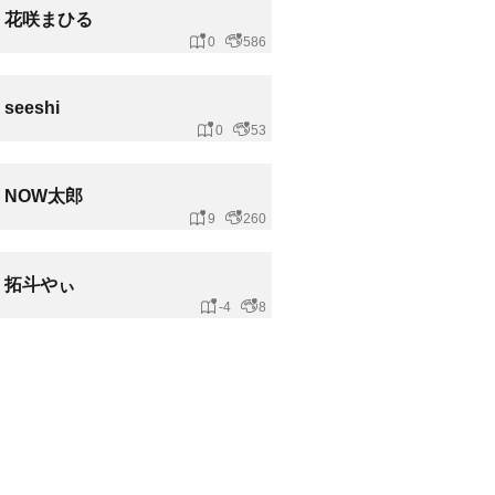
花咲まひる
0
586
seeshi
0
53
NOW太郎
9
260
拓斗やぃ
-4
8