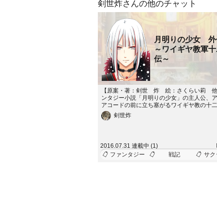
剣世炸さんの他のチャット
月明りの少女 
～ワイギヤ教軍十
伝～
【原案・著：剣世 炸 絵：さくらい莉 
ンタジー小説「月明りの少女」の主人公、
アコードの前に立ち塞がるワイギヤ教の十
つわる短編ストーリー。不定期更新です。
剣世炸
2016.07.31 連載中 (1)
ファンタジー
戦記
サク