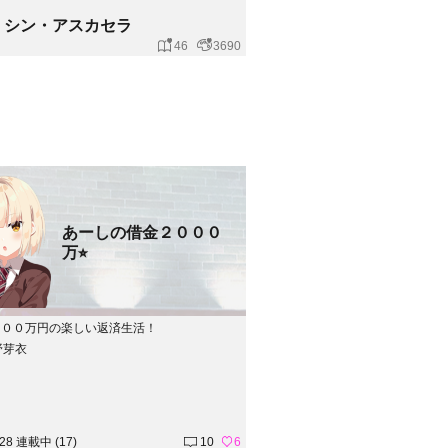
シン・アスカセラ
46
3690
あーしの借金２０００
万⭐︎
０００万円の楽しい返済生活！
野芽衣
.28 連載中 (17)
10
6