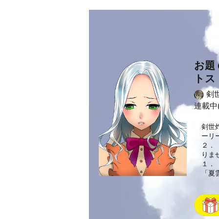
お題
トス
剣
連載中(
剣世
ーリ
２．
りま
１．
「夏