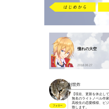
憧れの大空
2018.06.27
剣世炸
【現在、更新を休止し
無名のライトノベル作
高校生の恋愛模様、ビ
フォロー
致します。