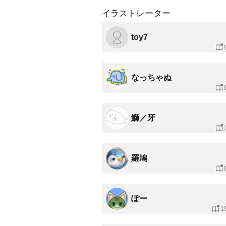
イラストレーター
toy7
なっちゃぬ
鰤／牙
羅鳩
ぽー
1