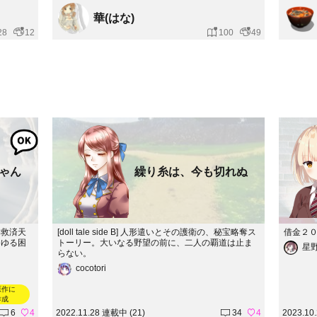
華(はな)
28
12
100
49
ゃん
繰り糸は、今も切れぬ
め救済天
[doll tale side B] 人形遣いとその護衛の、秘宝略奪ス
借金２
らゆる困
トーリー。大いなる野望の前に、二人の覇道は止ま
星
らない。
cocotori
原作に
作成
6
4
2022.11.28 連載中 (21)
34
4
2023.10