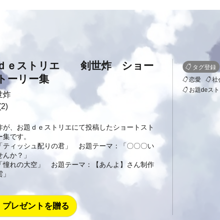
ｄｅストリエ 剣世炸 ショー
タグ登録
トーリー集
恋愛
社
お題deス
世炸
2)
炸が、お題ｄｅストリエにて投稿したショートスト
ー集です。
「ティッシュ配りの君」 お題テーマ：「〇〇〇い
せんか？」
「憧れの大空」 お題テーマ：【あんよ】さん制作
雲」
プレゼントを贈る