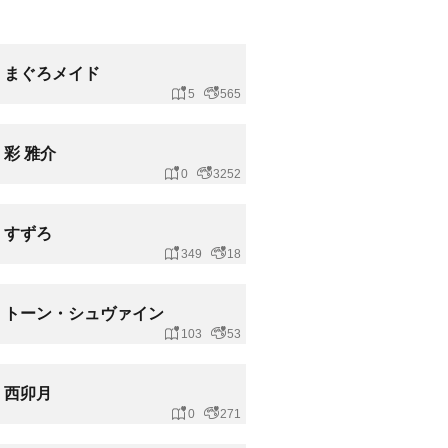
まぐろメイド
5
565
彩 雅介
0
3252
すずろ
349
18
トーン・シュヴァイン
103
53
西卯月
0
271