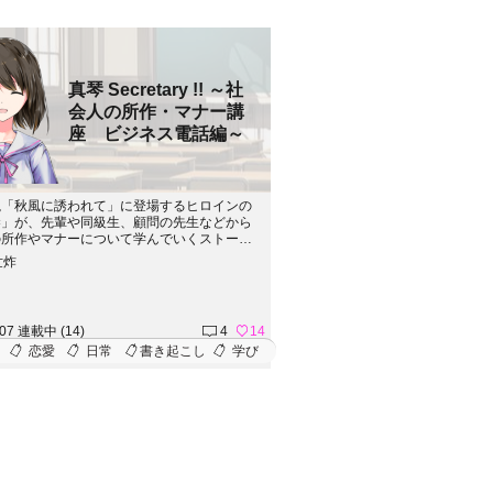
真琴 Secretary !! ～社
会人の所作・マナー講
座 ビジネス電話編～
説「秋風に誘われて」に登場するヒロインの
琴」が、先輩や同級生、顧問の先生などから
の所作やマナーについて学んでいくストーリ
会人を目前に控えている高校生・大学生の皆
世炸
必見です。※このストーリーでは、実務技能
会主催 ビジネス電話実務検定の内容につい
ております。真琴に学ばせたいビジネス電話
定の内容がありましたら、コメント欄からリ
.07 連載中 (14)
4
14
ト下さい。また、検定協会から過去に出題さ
恋愛
日常
書き起こし
学び
定問題の掲載をご許可頂きました。各エピソ
実際の検定問題でどのように出題されている
併せてご確認下さい。