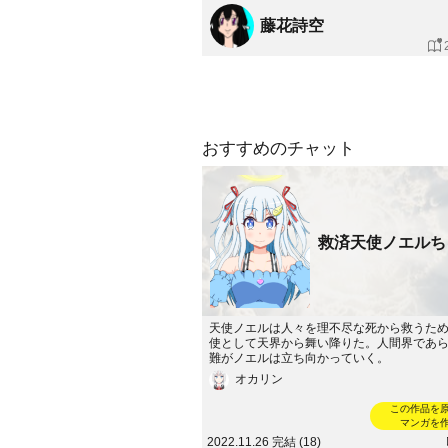
藤花詩空
おすすめのチャット
救済天使ノエルち
天使ノエルは人々を理不尽な死から救うた
使として天界から舞い降りた。人間界であ
難がノエルは立ち向かっていく。
オカリン
この作品を
マンガを
2022.11.26 完結 (18)