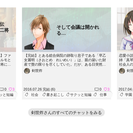
外伝
そして会議は開かれ
二将
る…
他】ファ
【完結】とある総合病院の跡取り息子である「早乙
恋愛小
アルモと
女麗明（さおとめ れいめい）」は、親の築いた財
姉「真
二将にま
産で贅の限りを尽くしていた。だが、ある日突然両
社会人
親が事故死し、総合病院の理事長を受け継ぐこと
ー。社
剣世炸
剣
に。ところが、その総合病院は今にも廃院になりそ
さん、
うな位の赤字財政が続いていて…
検定協
て語っ
実務検
0
3
2016.07.26 完結 (6)
0
3
2017.04
クエス
ッと短編
社会
書き起こし
サクッと短編
仕事
学園
れた検
ードが
かも、
剣世炸さんのすべてのチャットをみる