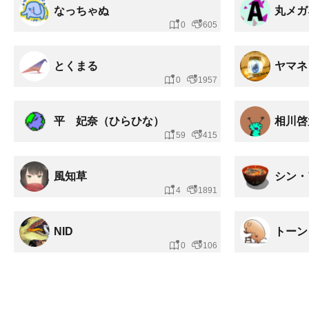
なっちゃぬ
丸メガ
0
605
とくまる
ヤマネ
0
1957
平 妃奈（ひらひな）
相川啓
59
415
風知草
シン・
4
1891
NID
トーン
0
106