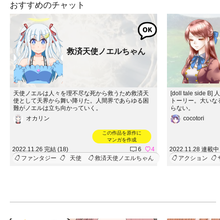
おすすめのチャット
救済天使ノエルちゃん
天使ノエルは人々を理不尽な死から救うため救済天
[doll tale s
使として天界から舞い降りた。人間界であらゆる困
トーリー。大いな
難がノエルは立ち向かっていく。
らない。
オカリン
cocotori
この作品を原作に
マンガを作成
2022.11.26 完結 (18)
6
4
2022.11.28 連載中 
ファンタジー
天使
救済天使ノエルちゃん
アクション