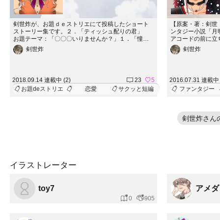
剣世炸が、お題ｄｅストリエにて投稿したショート
【原案・著：剣世
ストーリー集です。２．「ティッシュ配りの君」
ンタジー小説「月
お題テーマ：「〇〇〇いりませんか？」１．「憧れ
アコードの前に立
の大空」 お題テーマ：【あんよ】さん制作「夏
つわる短編ストー
剣世炸
剣世炸
雲」
2018.09.14 連載中 (2)
23
5
2016.07.31 連載中 
お題deストリエ
恋愛
サクッと短編
ファンタジー
剣世炸さん
イラストレーター
toy7
アメダ
0
905