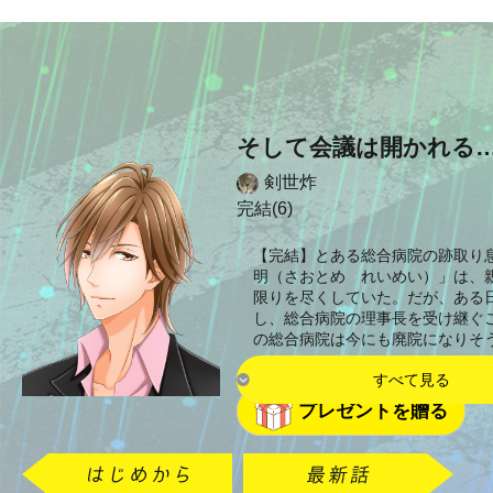
そして会議は開かれる
剣世炸
完結(6)
【完結】とある総合病院の跡取り
明（さおとめ れいめい）」は、
限りを尽くしていた。だが、ある
し、総合病院の理事長を受け継ぐ
の総合病院は今にも廃院になりそ
すべて見る
プレゼントを贈る