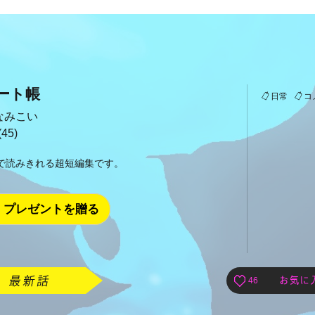
ート帳
日常
コ
なみこい
45)
秒で読みきれる超短編集です。
プレゼントを贈る
46