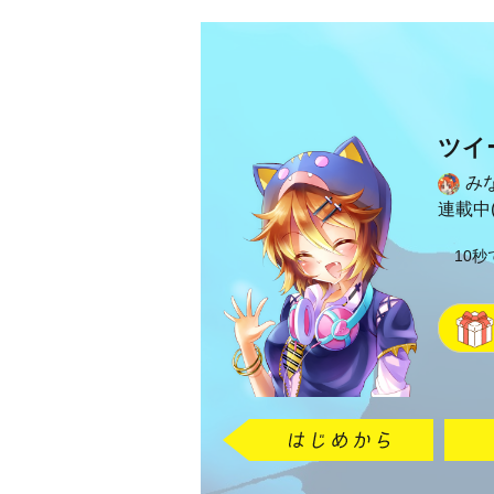
ツイ
み
連載中(
10