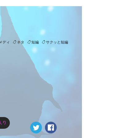
メディ
ネタ
短編
サクッと短編