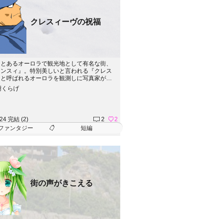
クレスィーヴの祝福
、とあるオーロラで観光地として有名な街、
マンスィ』。特別美しいと言われる『クレス
』と呼ばれるオーロラを観測しに写真家が向
が、それきり帰って来なくなってしまった。
樹くらげ
北部地方の救助隊が駆け付けるのだが、その
またま別の救助隊が現れることに。現れた救
乗る男は、どうにもとびきり変な奴で&helli
;
.24 完結 (2)
2
2
ファンタジー
短編
街の声がきこえる