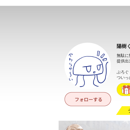
陽樹
無駄に
提供出
ぶろぐ
ついっ