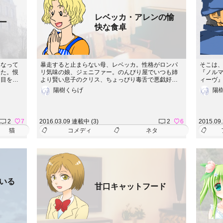
レベッカ・アレンの愉
ー
快な食卓
くなって
暴走すると止まらない母、レベッカ。性格がロンパ
そこは
いた。恨
リ気味の娘、ジェニファー。のんびり屋でいつも姉
『ノル
は目を閉
より賢い息子のクリス、ちょっぴり毒舌で悪戯好き
ィーヴ
場所だっ
な父、ジョージ。アレン家の食卓はいつも元気で
かった
陽樹くらげ
陽
ていた。
す。くだらないけれど、一生懸命生きている。五分
普段は
、と。と
で読める、『エセ』・アメリカン・ホームコメディ
日はた
今までの
ー。今日も彼女らは、ニューヨークの『どこか』に
助隊を名
。訳も分
住んでいるかもしれません。
p;&hellip
2
7
2016.03.09 連載中 (3)
2
6
2015.09
う。黒猫
猫
コメディ
ネタ
いる
甘口キャットフード