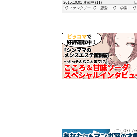
2015.10.01 連載中 (11)
味不明な試練を与えて来やがった！！【一
ファンタジー
恋愛
学園
でに、あなたの幼馴染に『べ、別にあんた
ないんだからねっ！』と言わせて下さい。
ば&hellip;&hellip;あなたが、豚になりま
神の使いって奴は、余程あいつをツンデレ
らしい。今や赤の他人より遠い存在の俺に
うしろと&hellip;&hellip;！！