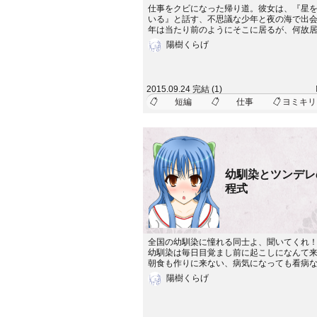
仕事をクビになった帰り道。彼女は、『星
いる』と話す、不思議な少年と夜の海で出
年は当たり前のようにそこに居るが、何故
か、いつから居るのか、細かい事情を何も
陽樹くらげ
い。そこには、隠された理由があって&hellip;&h
2015.09.24 完結 (1)
短編
仕事
ヨミキリ
幼馴染とツンデレ
程式
全国の幼馴染に憧れる同士よ、聞いてくれ
幼馴染は毎日目覚まし前に起こしになんて
朝食も作りに来ない、病気になっても看病
てくれない、二人きりの時に良いカンジに
陽樹くらげ
ければ周囲から『夫婦漫才』なんて言われ
もない！そんな、ツンデレ風味なのにちっ
てくれない茎だけの薔薇みたいな幼馴染を
所に『神の使い』を名乗る奴から手紙が届