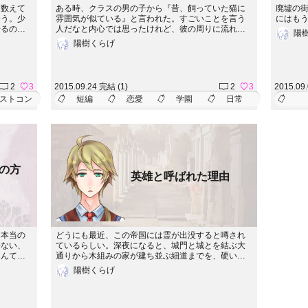
を数えて
ある時、クラスの男の子から『昔、飼っていた猫に
廃墟の
会う。少
雰囲気が似ている』と言われた。すごいことを言う
にはもう、
居るの
人だなと内心では思ったけれど、彼の周りに流れて
陽
語らな
いる空気はとても穏やかで、ふとすると眠ってしま
陽樹くらげ
ellip;
いそうな心地良さの中に、きっとその猫はいたんだ
ろうということが分かって。こんな場所にずっとい
られたら良いのに、なんて思うあたしは、やっぱり
その猫に似ていたんじゃないかと思った。
2
3
2015.09.24 完結 (1)
2
3
2015.09
ストコン
短編
恋愛
学園
日常
の方
英雄と呼ばれた理由
！本当の
どうにも最近、この帝国には霊が出没すると噂され
来ない、
ているらしい。深夜になると、城門と城とを結ぶ大
なんてし
通りから木組みの家が建ち並ぶ細道までを、硬い牛
もならな
革のブーツが踵を鳴らす音が聞こえて来ると言うの
陽樹くらげ
る程会話
だ。民家の明かりも消える時間帯、靴音に眠りから
ともデレ
覚めた御老人が蝋燭を持って外を確認するが、何時
持つ俺の
もそこには誰も居ないのだという。英雄と呼ばれた
いて、意
騎士は、夜警中に物音を聞き、駆けつけるが&hellip;