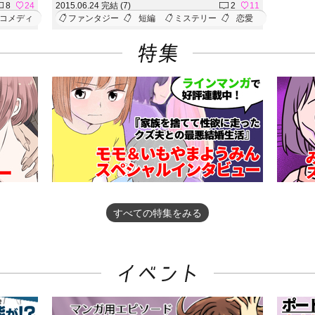
8
24
2015.06.24 完結 (7)
2
11
週間後ま
&hellip;
コメディ
ファンタジー
短編
ミステリー
恋愛
の為じゃ
さもなく
す】どうやら
にしたい
、一体ど
すべての特集をみる