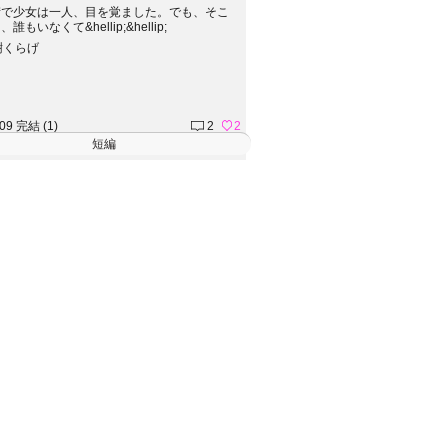
街で少女は一人、目を覚ました。でも、そこ
誰もいなくて&hellip;&hellip;
樹くらげ
.09 完結 (1)
2
2
短編