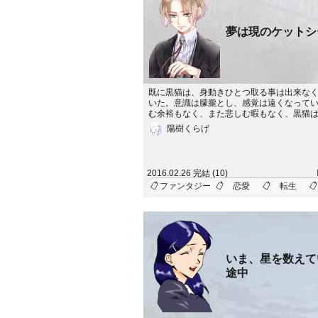
夢は現のケットシ
既に黒猫は、身動きひとつ取る事は出来な
いた。意識は朦朧とし、感覚は遠くなって
む余裕もなく、また悲しむ暇もなく、黒猫
じた。次に目が覚めたのは、自分が元居た
陽樹くらげ
た。傍らには、死んだ自分の遺体が転がっ
そうして、知る。ああ、自分は死んだのだ
ころが、黒猫には身体があった。それも、
猫のそれとは違う身体。人間のものだった
2016.02.26 完結 (10)
からず歩いていると、黒猫はある人と出会
ファンタジー
恋愛
転生
が夢現のうちに関わっていた青年だった。
いま、星を数えて
途中