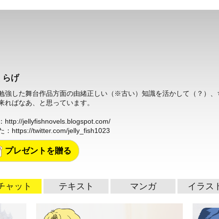
くらげ
勉強した舞台作品方面の由緒正しい（※古い）知識を活かして（？）、
来ればなあ、と思っています。
：
http://jellyfishnovels.blogspot.com/
た：
https://twitter.com/jelly_fish1023
プレゼントを贈る
チャット
テキスト
マンガ
イラス