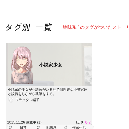
‘ 地味系 ’ のタグがついたストー
小説家少女
小説家の少女が小説家がいる荘で個性豊な小説家達
と談義をしながら執筆をする。
フラクタル帽子
2015.11.26 連載中 (1)
0
2
日常
地味系
作家生活