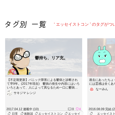
‘ エッセイストコン ’ のタグが
鬱持ち、リア充。
【不定期更新】パニック障害による鬱病と診断され
過去にあったちょ
て早9年。(2017年現在) 鬱病の発生や内容にはいろ
には霊感は全くあ
いろとあって、人によって異なるため一口に鬱病と
なーみん
いってもそれぞれが違う問題を抱えているだろうと
サキジマ レンジ
思う。 強迫障害や離人症の伴う鬱は珍しくない
し、それらの症状と鬱病とをはっきりと分けるのは
難しいだろう。 そんな症状を抱えながらも出産を
し、伴侶の両親と暮らしながら日々を送る鬱持ちに
2017.04.12 連載中 (10)
0
4
2016.08.09 完結 (2
してリア充な貧乏作家の日常記。
日常
体験談
エッセイストコン
エッセイ
エッセイス