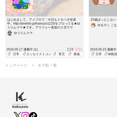
はじめまして。アメブロで「今日もドタバタ珍道
25歳ぱっとしな
中」http://ameblo.jp/hamuzo1125/をブロってる★ゆ
ゆるＯＬ こ
うりんママ★です。アラフォー直前の２児ママ
ゆうりんママ
2016.05.17 連載中 (1)
0
11
2016.05.23 連載中 
日常
エッセイストコン
育児
家族
日常
体験
トップページ
タグ別 一覧