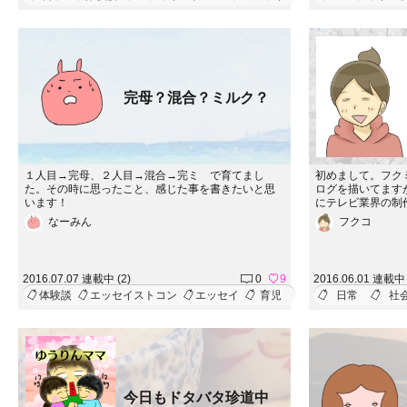
完母？混合？ミルク？
１人目→完母、２人目→混合→完ミ で育てまし
初めまして。フク
た。その時に思ったこと、感じた事を書きたいと思
ログを描いてます
います！
にテレビ業界の制
描こうと思います
なーみん
フクコ
2016.07.07 連載中 (2)
0
9
2016.06.01 連載中 
体験談
エッセイストコン
エッセイ
育児
日常
社
今日もドタバタ珍道中