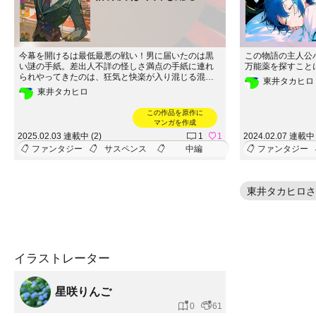
今幕を開けるは最低最悪の戦い！男に届いたのは黒
この物語の主人公
い謎の手紙。差出人不詳の怪しさ満点の手紙に連れ
万能薬を探すこと
られやってきたのは、狂気と快楽が入り混じる混沌
東井タカヒロ
の世界！？抜け出せない空飛ぶ飛行船で行われる化
東井タカヒロ
かし合い！勝つのは正義か！詐欺師か！予測不可能
な賭けが繰り返されるその場で、誰もが騙し、騙さ
この作品を原作に
れる。だが、心してかかれ。このカジノ、ただの遊
マンガを作成
びじゃない――ここで失うのはチップじゃない、命
2025.02.03 連載中 (2)
1
1
2024.02.07 連載中 
だ。最後に勝つのは誰だ？それとも、誰もが負ける
ファンタジー
サスペンス
中編
ファンタジー
運命に導かれるのか？
東井タカヒロさ
イラストレーター
星咲りんご
0
61