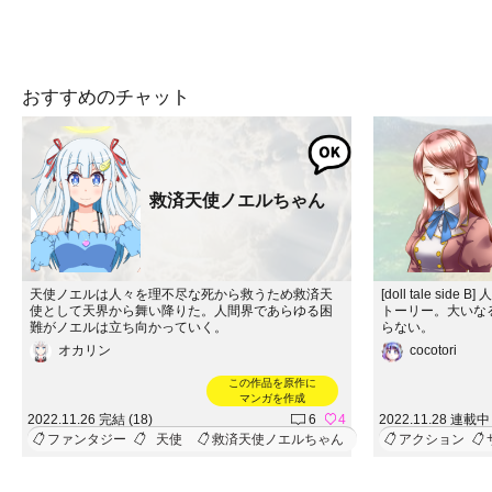
おすすめのチャット
救済天使ノエルちゃん
天使ノエルは人々を理不尽な死から救うため救済天
[doll tale s
使として天界から舞い降りた。人間界であらゆる困
トーリー。大いな
難がノエルは立ち向かっていく。
らない。
オカリン
cocotori
この作品を原作に
マンガを作成
2022.11.26 完結 (18)
6
4
2022.11.28 連載中 
ファンタジー
天使
救済天使ノエルちゃん
アクション