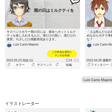
雨の日はミルクティを
サスペンスホラー雨の日には、彼女へホットミルク
「人は死んだらお
ティを差し入れするんだ。僕だけの想い。僕だけの
めながらガチで考
真実。※少しだけ残酷表現あります。
な？
Luis Canis Majoris
Luis Canis Ma
この作品を原作に
マンガを作成
2022.05.23 完結 (1)
0
1
2022.04.30 連載中 
ホラー
サスペンス
短編
ファンタジー
Luis Canis 
イラストレーター