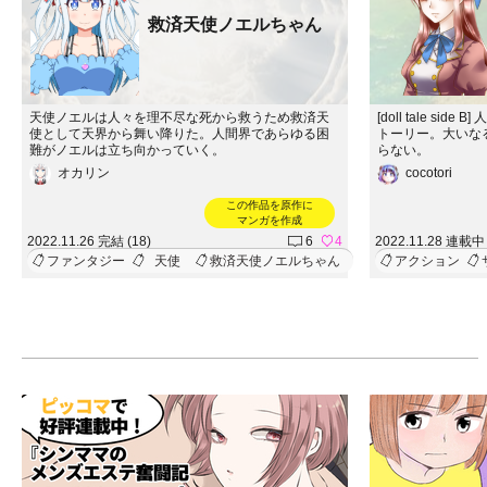
救済天使ノエルちゃん
天使ノエルは人々を理不尽な死から救うため救済天
[doll tale s
使として天界から舞い降りた。人間界であらゆる困
トーリー。大いな
難がノエルは立ち向かっていく。
らない。
オカリン
cocotori
この作品を原作に
マンガを作成
2022.11.26 完結 (18)
6
4
2022.11.28 連載中 
ファンタジー
天使
救済天使ノエルちゃん
アクション