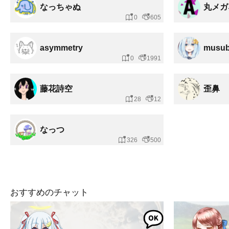
なっちゃぬ
丸メガ
0
605
asymmetry
musub
0
1991
藤花詩空
歪鼻
28
12
なっつ
326
500
おすすめのチャット