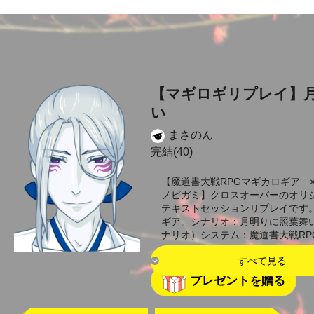
【マギロギリプレイ】
い
まさのん
完結(40)
【魔道書大戦RPGマギカロギア 
ノビガミ】クロスオーバーのオリ
テキストセッションリプレイです
ギア。シナリオ：月明りに照葉舞
ナリオ）システム：魔道書大戦RP
すべて見る
プレゼントを贈る