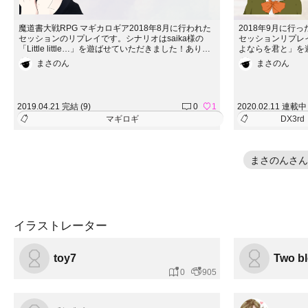
魔道書大戦RPG マギカロギア2018年8月に行われた
2018年9月に行った
セッションのリプレイです。シナリオはsaika様の
セッションリプレ
「Little little…」を遊ばせていただきました！ありが
よならを君と」を
とうございました！！https://www.pixiv.net/novel/sho
とうございました！！http
まさのん
まさのん
w.php?id=7640761※シナリオのネタバレが含まれま
w.php?id=10
す。PLをやる予定のある方は見ないようにご注意く
ます。PLをやる
ださい。また、一部ごっそり改変した部分がありま
ください。また、
す。実際のシナリオとは異なる展開が含まれており
際のシナリオとは
2019.04.21 完結 (9)
0
1
2020.02.11 連載中 
ますので、併せてご注意ください。ＧＭ：まさのＰ
で、併せてご注意
マギロギ
DX3rd
Ｌ：渡瀬
M：まさのPL：美
まさのんさん
イラストレーター
toy7
Two b
0
905