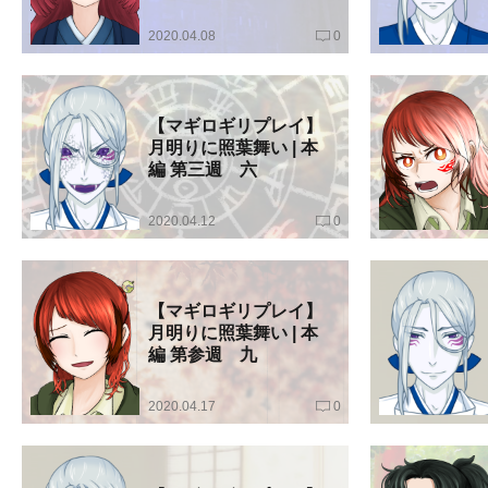
2020.04.08
0
【マギロギリプレイ】
月明りに照葉舞い | 本
編 第三週 六
2020.04.12
0
【マギロギリプレイ】
月明りに照葉舞い | 本
編 第参週 九
2020.04.17
0