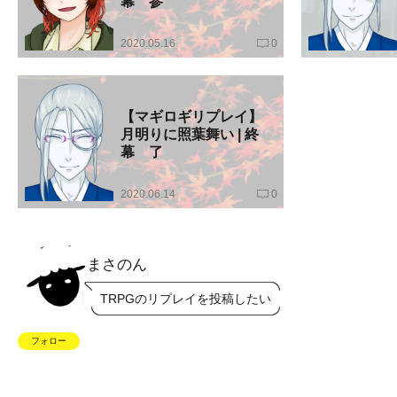
幕 参
2020.05.16
0
【マギロギリプレイ】
月明りに照葉舞い | 終
幕 了
2020.06.14
0
まさのん
TRPGのリプレイを投稿したい
フォロー