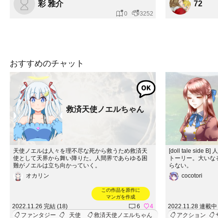
彩 雅介
72
0
3252
おすすめのチャット
救済天使ノエルちゃん
天使ノエルは人々を理不尽な死から救うため救済天
[doll tale s
使として天界から舞い降りた。人間界であらゆる困
トーリー。大いな
難がノエルは立ち向かっていく。
らない。
オカリン
cocotori
この作品を原作に
マンガを作成
2022.11.26 完結 (18)
6
4
2022.11.28 連載中 
ファンタジー
天使
救済天使ノエルちゃん
アクション