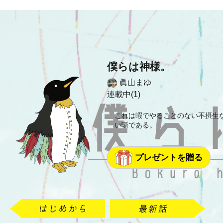
僕らは神様。
眞山まゆ
連載中(1)
これは暇でやることのない不摂生
い噺である。
プレゼントを贈る