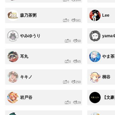
0
106
森乃茶粥
Lee
0
581
やみゆうり
yama
0
50
耳丸
やま茶
0
65
キキノ
桐谷
0
250
岩戸谷
【文豪
0
29