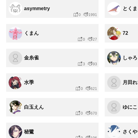
asymmetry
とくま
0
1991
くまん
72
0
27
金糸雀
しゃろ
3
93
水季
月田れ
0
621
白玉えん
ゆにこ
0
670
秘鷺
さくや