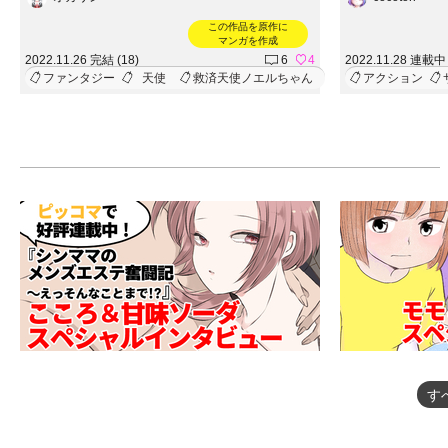
この作品を原作に
マンガを作成
2022.11.26 完結 (18)
6
4
2022.11.28 連載中 
ファンタジー
天使
救済天使ノエルちゃん
アクション
す