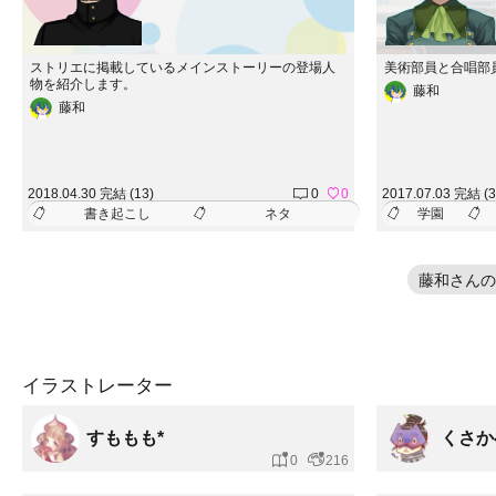
ストリエに掲載しているメインストーリーの登場人
美術部員と合唱部員
物を紹介します。
藤和
藤和
2018.04.30 完結 (13)
0
0
2017.07.03 完結 (3
書き起こし
ネタ
学園
藤和さんの
イラストレーター
すももも*
くさか
0
216