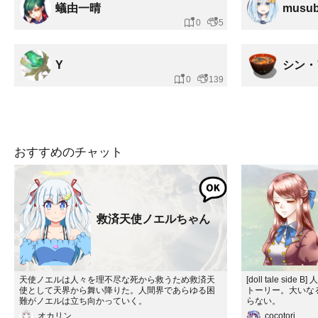
蟻由一晴
musub
0
5
Y
シン・
0
139
おすすめのチャット
救済天使ノエルちゃん
天使ノエルは人々を理不尽な死から救うため救済天
[doll tale s
使として天界から舞い降りた。人間界であらゆる困
トーリー。大いな
難がノエルは立ち向かっていく。
らない。
オカリン
cocotori