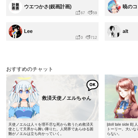
ウエつかさ(鋭画計画)
暁のコ
67
59
Lee
alt
0
712
おすすめのチャット
救済天使ノエルちゃん
天使ノエルは人々を理不尽な死から救うため救済天
[doll tale s
使として天界から舞い降りた。人間界であらゆる困
トーリー。大いな
難がノエルは立ち向かっていく。
らない。