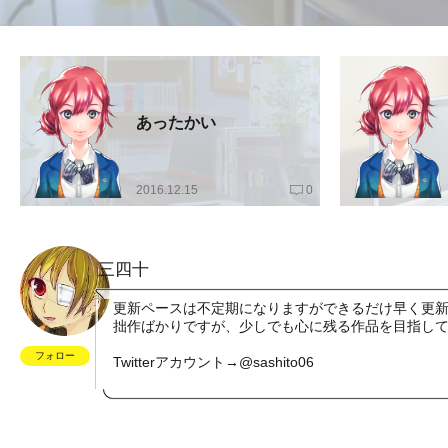
あったかい
2016.12.15
0
三四十
更新ペースは不定期になりますができるだけ早く更
拙作ばかりですが、少しでも心に残る作品を目指し
フォロー
Twitterアカウント→@sashito06