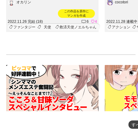
オカリン
cocotori
この作品を原作に
マンガを作成
2022.11.26 完結 (18)
6
4
2022.11.28 連載中 
ファンタジー
天使
救済天使ノエルちゃん
アクション
す