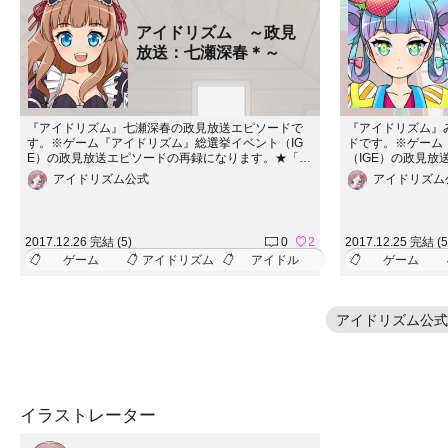
アイドリズム ～政見
放送：七瀬深春＊～
『アイドリズム』七瀬深春の政見放送エピソードで
『アイドリズム』
す。※ゲーム『アイドリズム』総選挙イベント（IG
ドです。※ゲーム
E）の政見放送エピソードの再録になります。★「七
（IGE）の政見
瀬深春」についてもっと詳しく！http://idlp.jp/charact
「みるるる～＊」につい
アイドリズム公式
アイドリズム
er/七瀬深春/★アイドリズム ～Episode：七瀬深春
p/character/
～https://storie.jp/creator/story/14672★楽曲「向日
e：みるるる～＊～https:/
葵」https://youtu.be/6ZaqtbtiGWc◆アイドリズムに
0★楽曲「不思議な伝言
ついてもっと詳しく！◆★描き下ろし新作ストーリ
e/h-0PmVS2
2017.12.26 完結 (5)
0
2
2017.12.25 完結 (5
ー！！「アイドリズム～Brand New Stage～」http
く！◆★描き下ろ
ゲーム
アイドリズム
アイドル
ゲーム
s://storie.jp/creator/story/11164★ゲーム版メインスト
ズム～Brand New Sta
ーリー完全公開！！「アイドリズム～Road to IGE
tory/11164
～」https://storie.jp/creator/story/11470◆七瀬深春を
「アイドリズム～Road t
ストリエで！◆★七瀬深春 ※表情差分つき.ver 【fro
ator/story/
アイドリズム公式
m アイドリズム】https://storie.jp/creator/illustration/8
みるるる～＊ ※表情
4738★七瀬深春 vol.1 【from アイドリズム】https://s
ム】https://storie.
torie.jp/creator/illustration/59924◆アイドリズム公式
るる～＊ vol.1 【fr
サイトhttp://idlp.jp/
creator/illus
ttp://idlp.jp/
イラストレーター