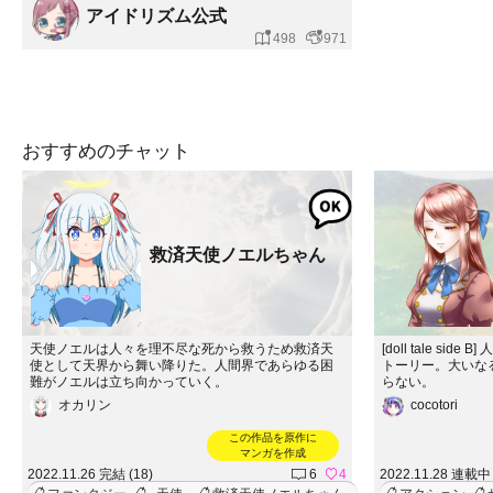
アイドリズム公式
498
971
おすすめのチャット
救済天使ノエルちゃん
天使ノエルは人々を理不尽な死から救うため救済天
[doll tale s
使として天界から舞い降りた。人間界であらゆる困
トーリー。大いな
難がノエルは立ち向かっていく。
らない。
オカリン
cocotori
この作品を原作に
マンガを作成
2022.11.26 完結 (18)
6
4
2022.11.28 連載中 