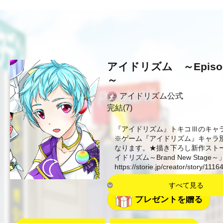
アイドリズム ～Epis
～
アイドリズム公式
完結(7)
『アイドリズム』トキコⅢのキャ
※ゲーム『アイドリズム』キャラ
なります。★描き下ろし新作スト
イドリズム～Brand New Stage～
https://storie.jp/creator/sto
すべて見る
プレゼントを贈る