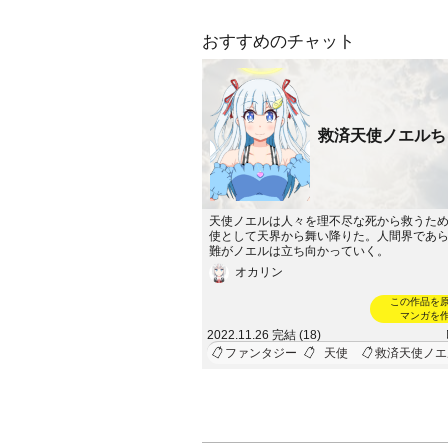
おすすめのチャット
救済天使ノエルち
天使ノエルは人々を理不尽な死から救うた
使として天界から舞い降りた。人間界であ
難がノエルは立ち向かっていく。
オカリン
この作品を
マンガを
2022.11.26 完結 (18)
ファンタジー
天使
救済天使ノエ