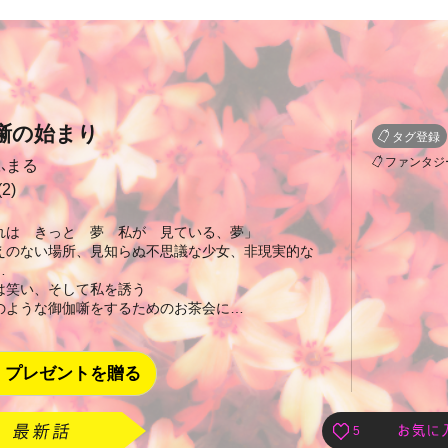
噺の始まり
タグ登録
ファンタジ
ふまる
2)
れは きっと 夢 私が 見ている、夢」
えのない場所、見知らぬ不思議な少女、非現実的な
…
は笑い、そして私を誘う
のような御伽噺をするためのお茶会に…
プレゼントを贈る
5