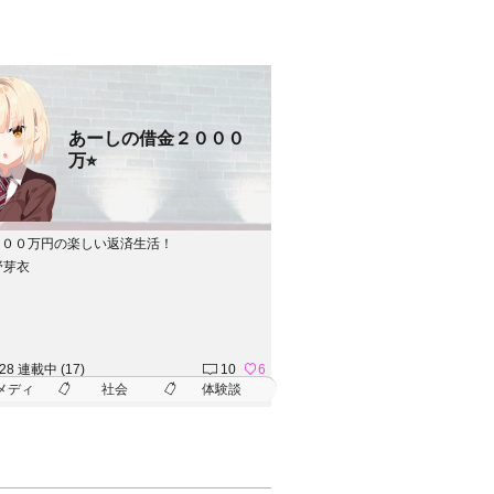
あーしの借金２０００
万⭐︎
０００万円の楽しい返済生活！
野芽衣
.28 連載中 (17)
10
6
メディ
社会
体験談