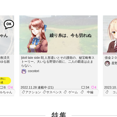
ゃん
繰り糸は、今も切れぬ
め救済天
[doll tale side B] 人形遣いとその護衛の、秘宝略奪ス
借金２
らゆる困
トーリー。大いなる野望の前に、二人の覇道は止ま
星
らない。
cocotori
原作に
作成
6
4
2022.11.28 連載中 (21)
34
4
2023.10
ルちゃん
アクション
サスペンス
ゲーム
中編
コ