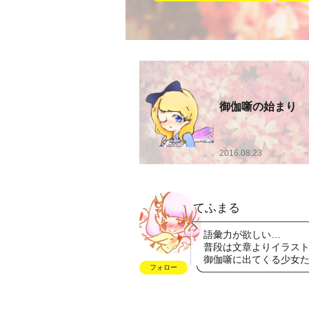
御伽噺の始まり
2016.08.23
てふまる
語彙力が欲しい…
普段は文章よりイラス
御伽噺に出てくる少女たちは
フォロー