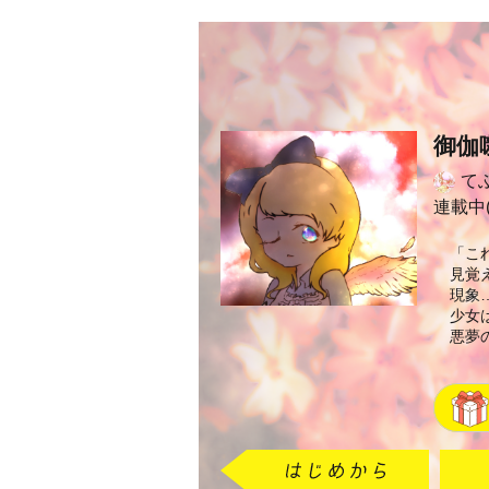
御伽
て
連載中(
「こ
見覚
現象
少女
悪夢