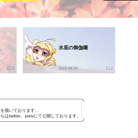
水底の御伽噺
2
2016.08.26
2
トを描いております。
twitter、pixivにて公開しております。