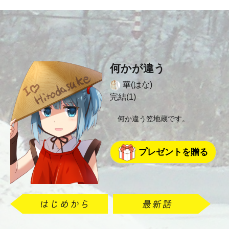
何かが違う
華(はな)
完結(1)
何か違う笠地蔵です。
プレゼントを贈る