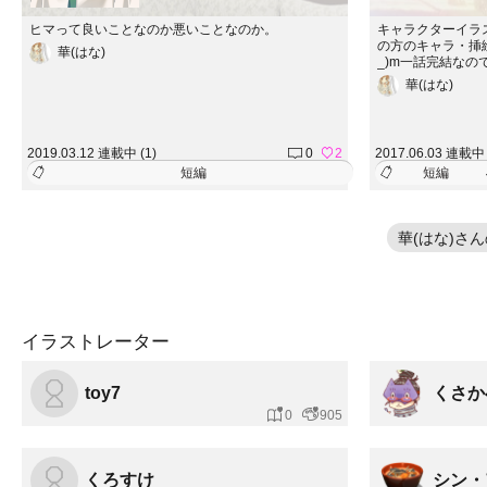
ヒマって良いことなのか悪いことなのか。
キャラクターイラ
の方のキャラ・挿
華(はな)
_)m一話完結な
→ラブコメピンク
華(はな)
こしふしぎ）おば
→コメディ手→会
って下さい<m(__)
2019.03.12 連載中 (1)
0
2
2017.06.03 連載中 
短編
短編
華(はな)さ
イラストレーター
toy7
くさか
0
905
くろすけ
シン・