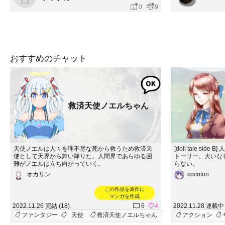
0
9
おすすめのチャット
救済天使ノエルちゃん
天使ノエルは人々を理不尽な死から救うため救済天
[doll tale s
使として天界から舞い降りた。人間界であらゆる困
トーリー。大いな
難がノエルは立ち向かっていく。
らない。
オカリン
cocotori
この作品を原作に
マンガを作成
2022.11.26 完結 (18)
6
4
2022.11.28 連載中 
ファンタジー
天使
救済天使ノエルちゃん
アクション