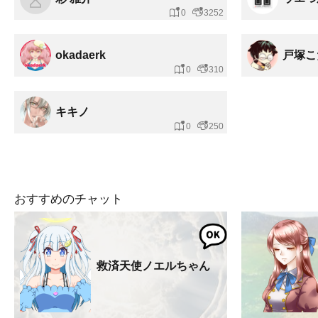
0
3252
okadaerk
戸塚こ
0
310
キキノ
0
250
おすすめのチャット
救済天使ノエルちゃん