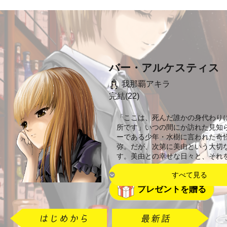
バー・アルケスティス
我那覇アキラ
完結(22)
「ここは、死んだ誰かの身代わり
所です」いつの間にか訪れた見知
ーである少年・水樹に言われた奇
弥。だが、次第に美由という大切
す。美由との幸せな日々と、それ
すべて見る
プレゼントを贈る