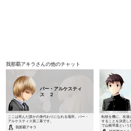
我那覇アキラさんの他のチャット
バー・アルケスティ
ス ２
ここは死んだ誰かの身代わりになれる場所。バー・
転校を機に、友達
アルケスティス第二幕です。
することを決意し
で山根琴葉という
我那覇アキラ
話さず、いつも一