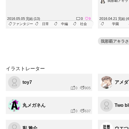
我那覇アキラ
は転校前の自分を
にさえ四苦八苦な
2016.05.05 完結 (13)
0
9
2016.04.21 完結 (4
ファンタジー
日常
中編
社会
学園
我那覇アキラさ
イラストレーター
toy7
アメダ
0
905
丸メガネん
Two b
0
637
彩 雅介
ウエつ