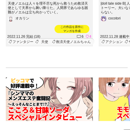
天使ノエルは人々を理不尽な死から救うため救済天
[doll tale s
使として天界から舞い降りた。人間界であらゆる困
トーリー。大いな
難がノエルは立ち向かっていく。
らない。
オカリン
cocotori
この作品を原作に
マンガを作成
2022.11.26 完結 (18)
6
4
2022.11.28 連載中 
ファンタジー
天使
救済天使ノエルちゃん
アクション