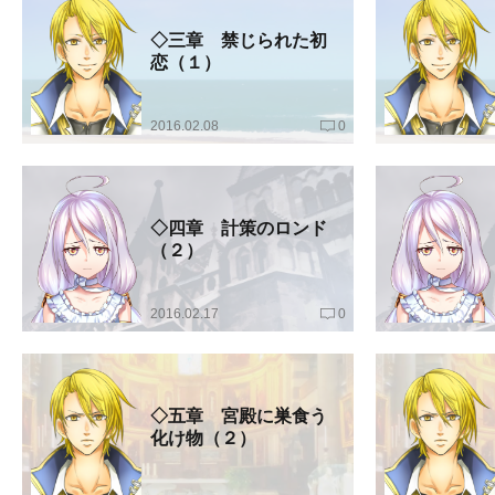
◇三章 禁じられた初
恋（１）
2016.02.08
0
◇四章 計策のロンド
（２）
2016.02.17
0
◇五章 宮殿に巣食う
化け物（２）