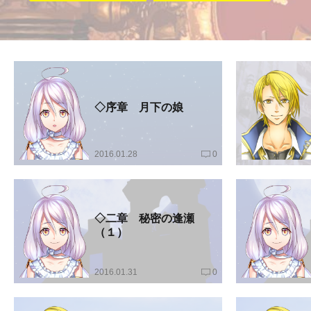
◇序章 月下の娘
2016.01.28
0
◇二章 秘密の逢瀬
（１）
2016.01.31
0