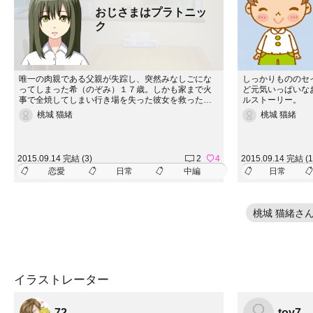
おじさまはプラトニッ
ク
唯一の肉親である父親が失踪し、突然みなしごにな
しっかりもののセ
ってしまった希（のぞみ）１７歳。しかも家まで火
ど元気いっぱいな
事で全焼してしまい行き場を失った彼女を救ったの
ルストーリー。
は、父の仕事相手である竜胆（りんどう）だった。
桃城 猫緒
桃城 猫緒
希は竜胆の家に１ヶ月だけ同居するとになる。チャ
ラくて軽いけれど優しく面倒見の良い彼に、親子ほ
どの歳の差がありながらも希は心惹かれていく。け
れど、期限付きのふたりの同居期間は着々と過ぎて
2015.09.14 完結 (3)
2
4
2015.09.14 完結 (1
いって&hellip;
恋愛
日常
中編
日常
桃城 猫緒さ
イラストレーター
72
toy7