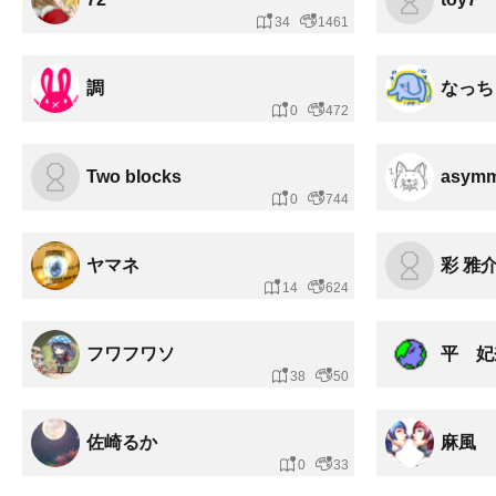
34
1461
調
なっち
0
472
Two blocks
asymm
0
744
ヤマネ
彩 雅
14
624
フワフワソ
平 妃
38
50
佐崎るか
麻風
0
33