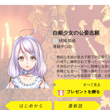
白銀少女の公妾志願
桃城 猫緒
連載中(18)
無垢な生娘が皇太子殿下の公妾志
の地下に幽閉されて育ったリーゼ
子側近のディーダーに類稀なる美
候補となるべく宮殿へ連れていか
フォルカーは生真面目で潔癖。公
すべて見る
プレゼントを贈る