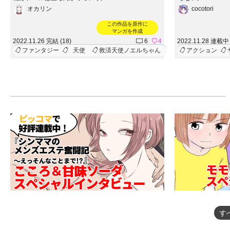
オカリン
cocotori
この作品を原作に
マンガを作成
2022.11.26 完結 (18)
6
4
2022.11.28 連載中 
ファンタジー
天使
救済天使ノエルちゃん
アクション
す