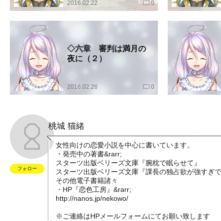
2016.02.22
0
◇六章 審判は満月の
夜に（２）
2016.02.26
0
桃城 猫緒
女性向けの恋愛小説を中心に書いています。
・発売中の著書&rarr;
スターツ出版ベリーズ文庫『腕枕で眠らせて』
フォロー
スターツ出版ベリーズ文庫『課長の独占欲が強すぎ
その他電子書籍諸々
・HP『恋色工房』&rarr;
http://nanos.jp/nekowo/
※ご連絡はHPメールフォームにてお願い致します