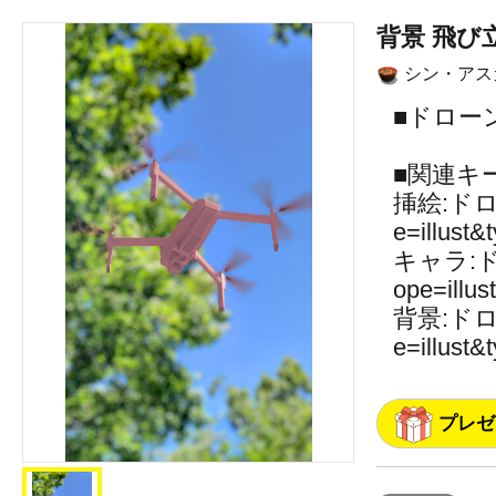
背景 飛び
シン・アス
■ドロー
■関連キ
挿絵:ド
e=illust&
キャラ:
ope=illus
背景:ド
e=illust
プレゼ