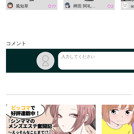
風知草
稗田 阿礼（ひえだ あれ）
a
77
2
コメント