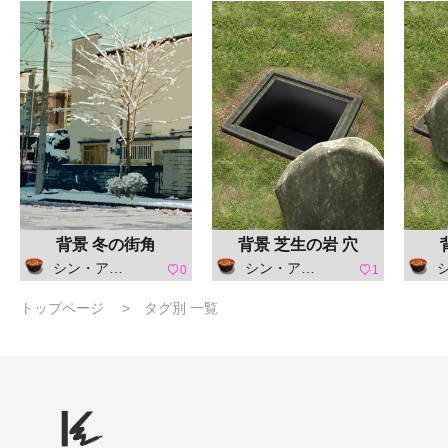
背景 冬の街角
背景 芝生の岩 穴
シン・アスカセラ
シン・アスカセラ
シ
0
1
トップページ
タグ別 一覧