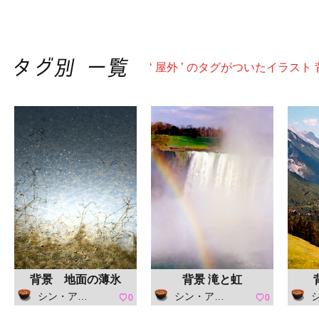
‘ 屋外 ’ のタグがついたイラスト
背景 地面の薄氷
背景 滝と虹
シン・アスカセラ
シン・アスカセラ
シ
0
0