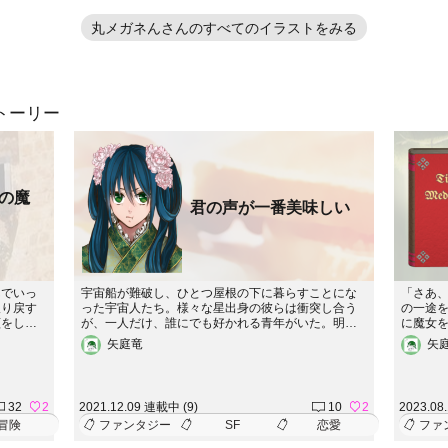
丸メガネんさんのすべてのイラストをみる
トーリー
の魔
君の声が一番美味しい
んでいっ
宇宙船が難破し、ひとつ屋根の下に暮らすことにな
「さあ
取り戻す
った宇宙人たち。様々な星出身の彼らは衝突し合う
の一途
顔をした
が、一人だけ、誰にでも好かれる青年がいた。明る
に魔女
魔女と別
く、親切で、分け隔てない彼――しかしその行動に
願いを
矢庭竜
矢
は裏があって！？※本ストーリーはコミック化を希
ない弟
望しません。ご了承ください。
コミッ
32
2
2021.12.09 連載中 (9)
10
2
2023.08
冒険
ファンタジー
SF
恋愛
ファ