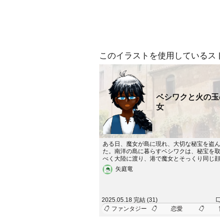
このイラストを使用しているス
ベシワクと火の玉
女
ある日、魔女が島に現れ、大切な秘宝を盗
た。南洋の島に暮らすベシワクは、秘宝を
べく大陸に渡り、港で魔女とそっくり同じ
女に出会う。思わず斬りかかるも、彼女は
矢庭竜
人のようで・・・。
2025.05.18 完結 (31)
ファンタジー
恋愛