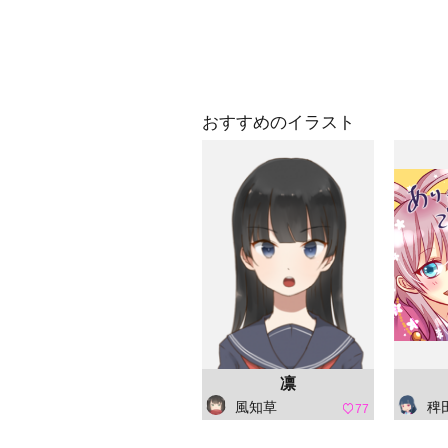
おすすめのイラスト
凛
風知草
稗田 阿
77