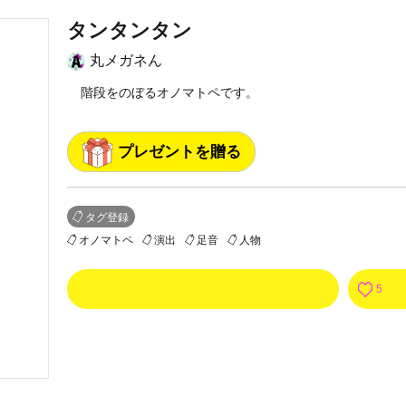
タンタンタン
丸メガネん
階段をのぼるオノマトペです。
プレゼントを贈る
タグ登録
オノマトペ
演出
足音
人物
0
5