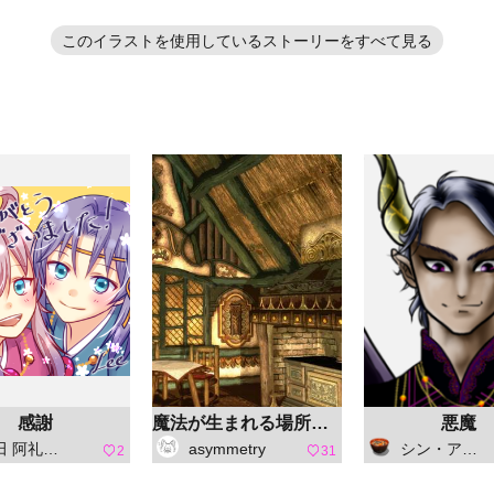
このイラストを使用しているストーリーをすべて見る
感謝
魔法が生まれる場所（明）
悪魔
礼（ひえだ あれ）
asymmetry
シン・アスカセラ
2
31