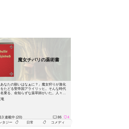
魔女チバリの薬術書
、あなたの願いはなぁに？」魔女狩りが激化
ををたどる聖帝国アライリッヒ。そんな時代
を名乗る、命知らずな薬草師がいた。人々の
叶える「魔女」と、師匠をあんまり尊敬して
庭竜
子が送る、日常コメディ。※本ストーリーは
ク化を希望しません。ご了承ください。
.13 連載中 (20)
86
4
ンタジー
日常
コメディ