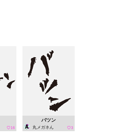
バツン
丸メガネん
16
3