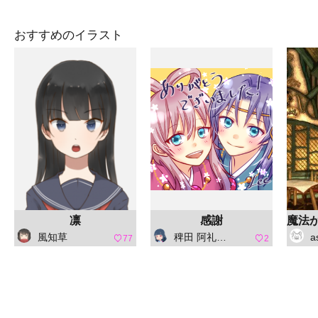
おすすめのイラスト
凛
感謝
風知草
稗田 阿礼（ひえだ あれ）
a
77
2