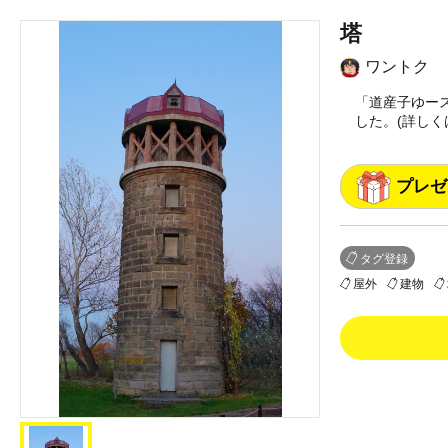
塔
ワントク
「道産子ゆー
した。(詳しくはT
プレゼ
タグ登録
屋外
建物
0