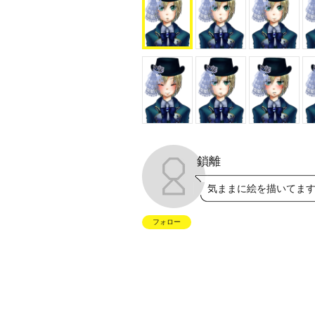
鎖離
気ままに絵を描いてま
フォロー