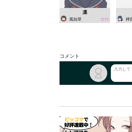
凛
風知草
稗田 阿
77
コメント