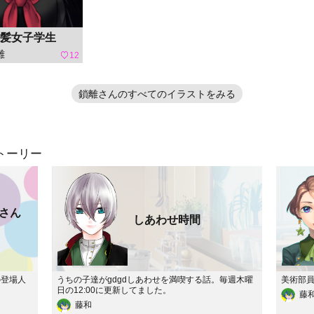
髪女子学生
離
12
鎖離さんのすべてのイラストをみる
トーリー
さん
しあわせ時間
の登場人
うちの子達がgdgdしあわせを満喫する話。毎週木曜
美術部員
日の12:00に更新してました。
藤
藤和