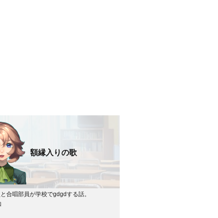
額縁入りの歌
と合唱部員が学校でgdgdする話。
和