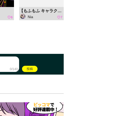
【もふもふ キャラクターコンテスト】チビ猫 にゃんもふ
Nia
6
7
0/140