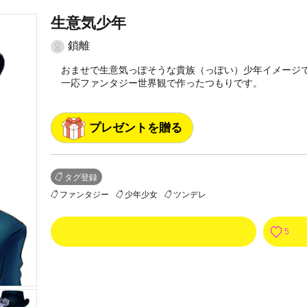
生意気少年
鎖離
おませで生意気っぽそうな貴族（っぽい）少年イメージ
一応ファンタジー世界観で作ったつもりです。
プレゼントを贈る
タグ登録
ファンタジー
少年少女
ツンデレ
0
5