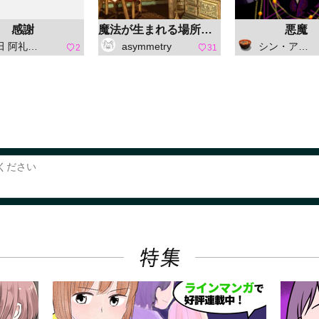
感謝
魔法が生まれる場所（明）
悪魔
礼（ひえだ あれ）
asymmetry
シン・アスカセラ
2
31