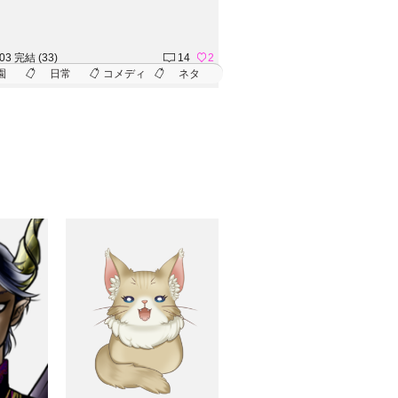
.03 完結 (33)
14
2
園
日常
コメディ
ネタ