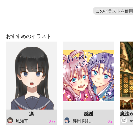
このイラストを使用
おすすめのイラスト
凛
感謝
風知草
稗田 阿礼（ひえだ あれ）
a
77
2