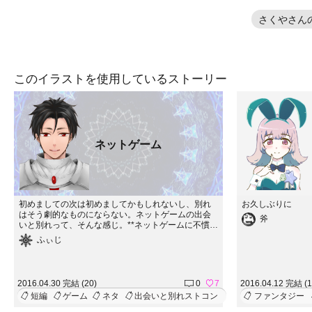
さくやさん
このイラストを使用しているストーリー
ネットゲーム
初めましての次は初めましてかもしれないし、別れ
お久しぶりに
はそう劇的なものにならない。ネットゲームの出会
斧
いと別れって、そんな感じ。**ネットゲームに不慣れ
な方向けに、一部用語の解説等が入っています。
ふぃじ
が、ゲームによっては異なる場合もありますので、
全てのゲームには当てはまらない可能性がありま
す。と先に述べておきます。大体こんな感じ、程度
に見ていただけると。
2016.04.30 完結 (20)
0
7
2016.04.12 完結 (1
短編
ゲーム
ネタ
出会いと別れストコン
ファンタジー