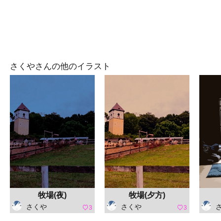
さくやさんの他のイラスト
牧場(夜)
牧場(夕方)
さくや
さくや
3
3