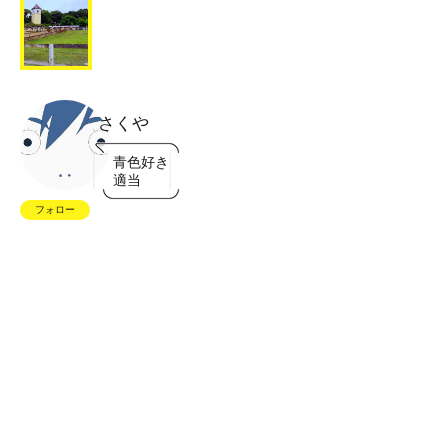
さくや
青色好き
適当
フォロー