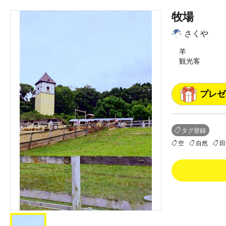
牧場
さくや
羊
観光客
プレゼ
タグ登録
空
自然
田
0