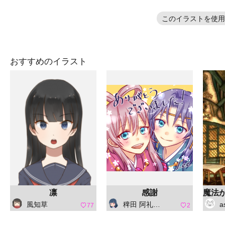
このイラストを使用
おすすめのイラスト
凛
感謝
風知草
稗田 阿礼（ひえだ あれ）
a
77
2