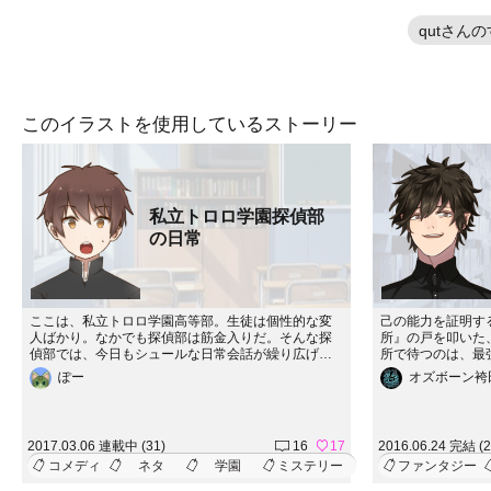
qutさん
このイラストを使用しているストーリー
私立トロロ学園探偵部
の日常
ここは、私立トロロ学園高等部。生徒は個性的な変
己の能力を証明す
人ばかり。なかでも探偵部は筋金入りだ。そんな探
所』の戸を叩いた
偵部では、今日もシュールな日常会話が繰り広げら
所で待つのは、最
れていた！※本編のスケールが限りなくインフレ気
ト博士！！今、ふ
ぽー
オズボーン袴
味なので、日常エピソードも載せることにしまし
る！！画像提供：
た！！基本的に１場面１エピソードで２，３人の部
員たちがユルく会話します。
2017.03.06 連載中 (31)
16
17
2016.06.24 完結 (2
コメディ
ネタ
学園
ミステリー
ファンタジー