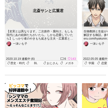
北斎サンと広重君
【史実とは異なります。二次創作・腐向け。もしも
生物教師と生徒が
現代にあの絵師たちがいたら。しかも恋愛していた
解説する御話。参考サイト
ら】しっかり者のやきもち妬きな主夫・広重君と能
eru.com/hyak
天気な北斎サンのほっこりストーリのはずが…。煩
がございますので
一沫いも子
一沫いも子
悩丸出し。勿論フィクションです。祝！偉人転生コ
じないように！！
ンテスト大賞！！タイトル背景引用：ウィキペディ
ア『富嶽三十六景』
2020.10.19 連載中 (6)
6
143
2022.05.05 連載中 
歴史・時代
BL
おじさん
メガネ
学園
恋愛