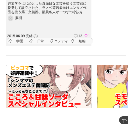
純文学をはじめとした真面目な文芸を扱う文芸部に
反発して設立された、ラノベ等若者向けエンタメ作
品を扱う第二文芸部。部員各人が一つずつ小説を書
いてそれを掲載した機関誌を学祭で配布することを
夢樹
目標に活動しているのだが、一年生部員、杜子春
（としはる）の書いてきた小説が&hellip;&hellip;
2015.06.09 完結 (3)
13
1
学園
日常
コメディ
短編
す