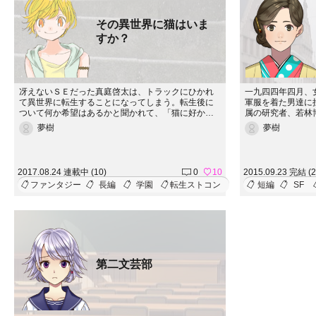
その異世界に猫はいま
すか？
冴えないＳＥだった真庭啓太は、トラックにひかれ
一九四四年四月、
て異世界に転生することになってしまう。転生後に
軍服を着た男達に
ついて何か希望はあるかと聞かれて、「猫に好かれ
属の研究者、若林
れば他には何もいらないです」と答えたのだが、転
型兵器ダイダラの
夢樹
夢樹
生後の世界の猫はなにか違っていた。二本足で直立
田一三教授の助力
してるし、人間の言葉をしゃべるし、ネズミを捕る
る沙紀を人質にし
のに魔法をぶっ放す？この世界の猫もこれはこれで
とで、ダイダラの
いいんだけれど、俺は普通の猫に好かれたいんじゃ
いくが&hellip;&hell
2017.08.24 連載中 (10)
0
10
2015.09.23 完結 (2
ー！ というわけで、猫を探す旅に出ようと決意す
ファンタジー
長編
学園
転生ストコン
短編
SF
るのだった。
第二文芸部