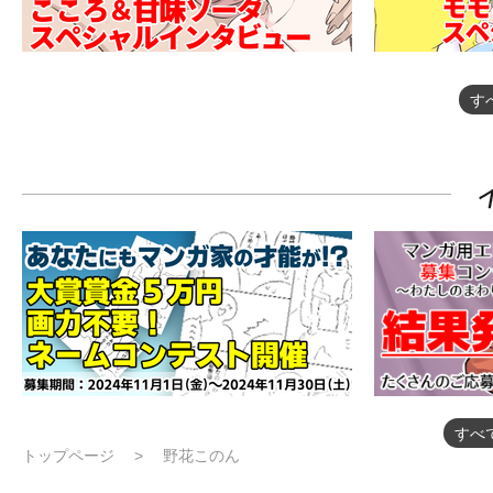
す
すべ
トップページ
野花このん