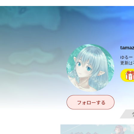
tama
ゆるー
更新は