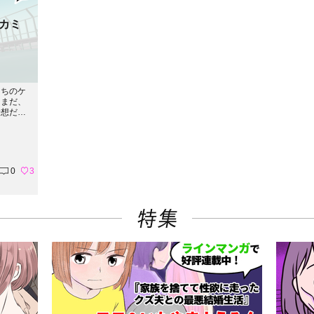
カミ
たちのケ
はまだ、
予想だに
トーリー
40
0
3