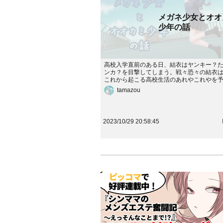
メガネ少女とオオ
少年の話
高校入学直前のある日、結衣はヤンキー？
ンカ？を目撃してしまう。戦々恐々の結衣
これから起こる高校生活のあれやこれやを
できなかった！…みたいな話。チャットス
tamazou
版（先行）https://storie.jp/creator/story/168
2023/10/29 20:58:45