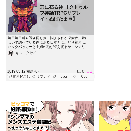
刀に宿る神 【クトゥル
フ神話TRPGリプレ
イ：ぬばたま卓】
毎日毎日繰り返す同じ夢に悩まされる探索者。夢に
ついて調べている内にある日本刀にたどり着き……
バックパッカーと主婦の勘が冴え渡るか！シナリ
オ： 刀に宿る神作者： 浅野 陽 さま（ https://www.pi
キンモクセイ
xiv.net/novel/show.php?id=10915876 ）
2019.05.12 完結 (6)
0
1
書き起こし
リプレイ
trpg
Coc