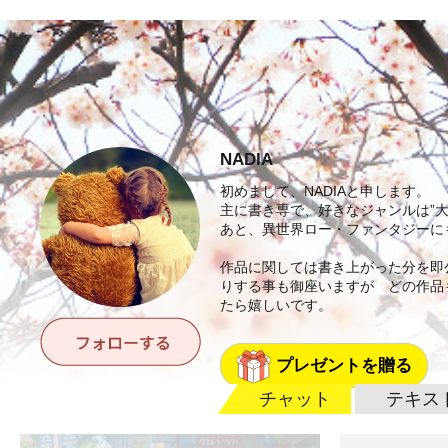
NADIA
初めまして、NADIAと申します。
主に書き専で、好きなジャンルは”大
あと、異世界ロー・ファンタジーに
作品に関しては書き上がった分を即
りする事も御座いますが どの作品
たら嬉しいです。
プレゼントを贈る
チャット
テキス