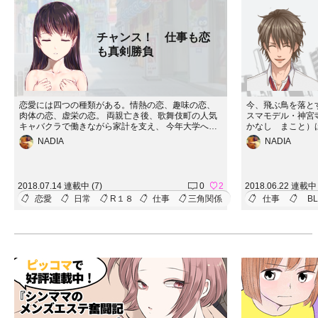
チャンス！ 仕事も恋
も真剣勝負
恋愛には四つの種類がある。情熱の恋、趣味の恋、
今、飛ぶ鳥を落と
肉体の恋、虚栄の恋。 両親亡き後、歌舞伎町の人気
スマモデル・神宮
キャバクラで働きながら家計を支え、 今年大学へ進
かなし まこと）
学する妹達と一緒に暮らすのが目標。 そんな咲耶の
護施設で育った幼
NADIA
NADIA
前に様々な障害が ―――！ 相続していた事さえ忘
っと姿を暗まし、
れかけていた祖父の形見のカフェだけど…… 飲食店
る。ミオ、曰く 
の経営なんて全くのど素人で、おまけに ―― 接客
濯、だそうだが…
って言ったらキャバクラ流のやり方しか分からない
代わりでカメラの
2018.07.14 連載中 (7)
0
2
2018.06.22 連載中 
けど…… 成瀬 咲耶（なるせ さくや）、２４才を
流石の洵もどうな
恋愛
日常
R１８
仕事
三角関係
仕事
BL
迎えるにあたり、ひとつの賭けに出ます！
ものだが。人間、
いもので……。