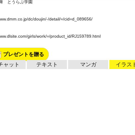
舞 とうらぶ学園
www.dmm.co.jp/dc/doujin/-/detail/=/cid=d_089656/
www.dlsite.com/girls/work/=/product_id/RJ159789.html
プレゼントを贈る
チャット
テキスト
マンガ
イラス