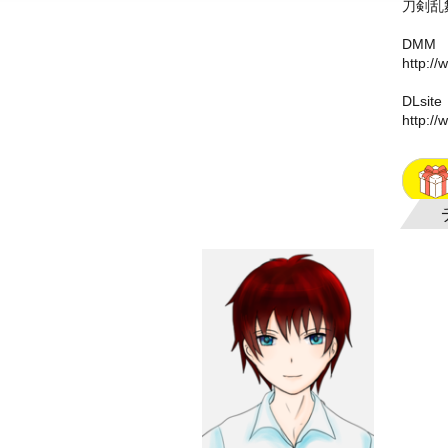
刀剣乱
DMM
http://
DLsite
http://