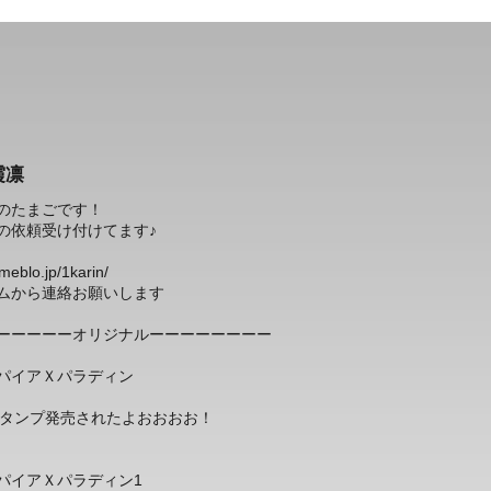
霞凛
のたまごです！
の依頼受け付けてます♪
ameblo.jp/1karin/
ムから連絡お願いします
ーーーーーオリジナルーーーーーーーー
パイアＸパラディン
Eスタンプ発売されたよおおおお！
パイアＸパラディン1