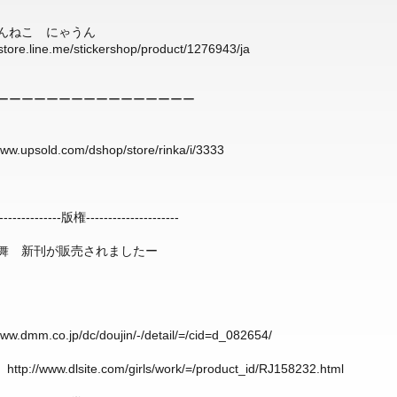
んねこ にゃうん
/store.line.me/stickershop/product/1276943/ja
ーーーーーーーーーーーーーーーー
www.upsold.com/dshop/store/rinka/i/3333
---------------版権---------------------
舞 新刊が販売されましたー
www.dmm.co.jp/dc/doujin/-/detail/=/cid=d_082654/
e
http://www.dlsite.com/girls/work/=/product_id/RJ158232.html