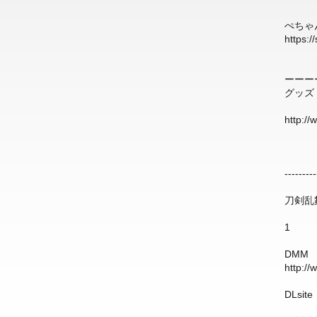
ぺちゃ
https:/
ーーー
グッズ
http://
--------
刀剣乱
1
DMM
http://
DLsit