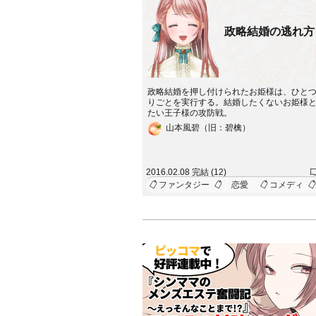
政略結婚の逃れ方
政略結婚を押し付けられたお姫様は、ひと
りごとを実行する。結婚したくないお姫様
たい王子様の攻防戦。
山本風碧（旧：碧檎）
2016.02.08 完結 (12)
ファンタジー
恋愛
コメディ