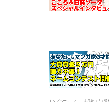
トップページ
山本風碧（旧：碧