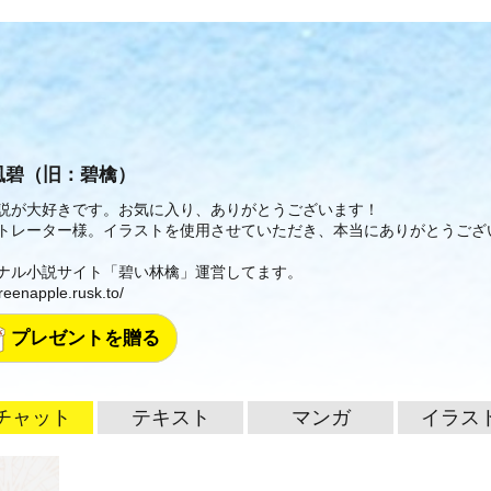
風碧（旧：碧檎）
説が大好きです。お気に入り、ありがとうございます！
トレーター様。イラストを使用させていただき、本当にありがとうござ
ナル小説サイト「碧い林檎」運営してます。
greenapple.rusk.to/
プレゼントを贈る
チャット
テキスト
マンガ
イラス