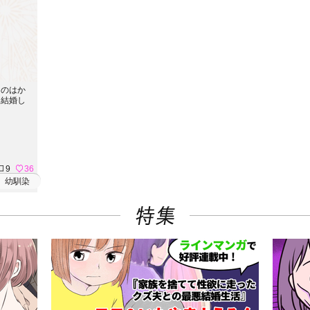
つのはか
と結婚し
9
36
幼馴染