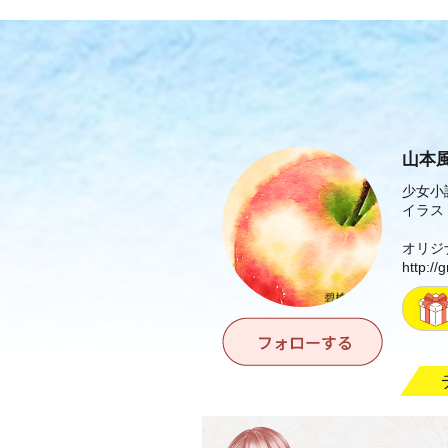
山本
少女小
イラス
オリジ
http://