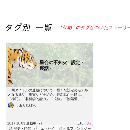
‘ 仏教 ’ のタグがついたストーリ
星合の不知火 - 設定・
裏話 -
同タイトルの連載について、様々な設定のモデル
となる逸話・事実などを紹介。最新話から順に、
「神託」「非科学的能力」「式神」「陰陽道」「神
楽の種類」「鎌鼬」「恋愛要素」「お祭りの出店」
ふぁんたぽん
「神楽舞の起源」「日本神話（古事記）の世界観」
「日本の宗教観に関する所見」というトピックにつ
いて論じてきました。内容は、ファクトとオピニオ
ンを分けて書いているので混同しないと思います。
2017.10.03 連載中 (7)
0
2
現在私が連載中の「星合の不知火」https://storie.jp/
歴史・時代
エッセイ
和風ファンタジー
creator/story/15465（時々キャラに代弁させちゃった