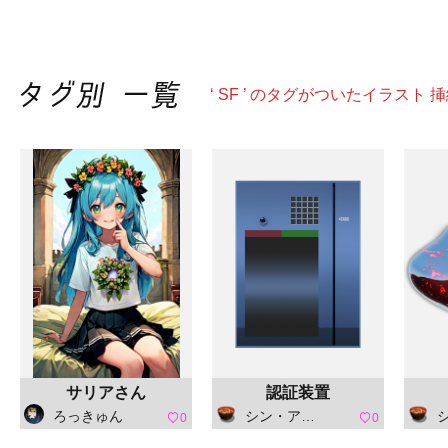
‘ SF ’ のタグがついたイラスト 
サリアさん
認証装置
ろっきゅん
シン・アスカセラ
シ
0
0