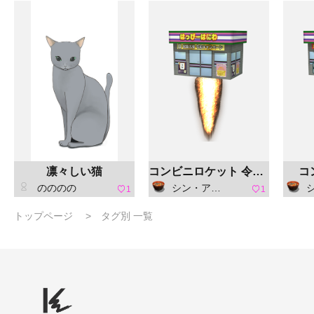
凛々しい猫
コンビニロケット 令和タイプ
コ
のののの
シン・アスカセラ
シ
1
1
トップページ
タグ別 一覧