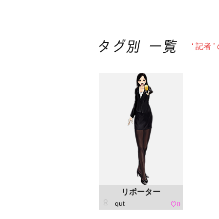
‘ 記者
リポーター
qut
0