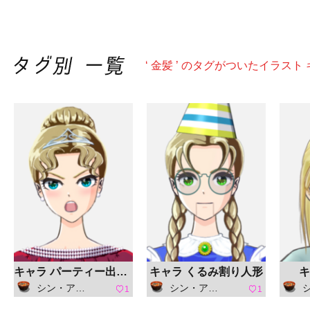
‘ 金髪 ’ のタグがついたイラスト
キャラ パーティー出席者
キャラ くるみ割り人形
キ
シン・アスカセラ
シン・アスカセラ
シ
1
1