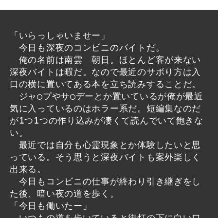
「いらっしゃいませー」
今日も深夜のコンビニのバイトだ。
俺の名前は南雲 朝日。ほとんど客が来ない
深夜バイトは暇だ。なので最近のサボり方は入
口の横に置いてある本を立ち読みすることだ。
ジャ◯プやサ◯デーとか置いているが俺が最近
気に入っているのはホラー系だ。短編集なのだ
が1つ1つの作り込みが凄くて読んでいて飽きな
い。
最近では自分も心霊現象とか体験したいと思
っている。そう思うと深夜バイトも案外楽しく
出来る。
今日もコンビニの仕事が終わり引き継ぎをし
た後、暗い夜の道を歩く。
「今日も働いたー」
いつもの道を歩いていると街灯の下に白いワ