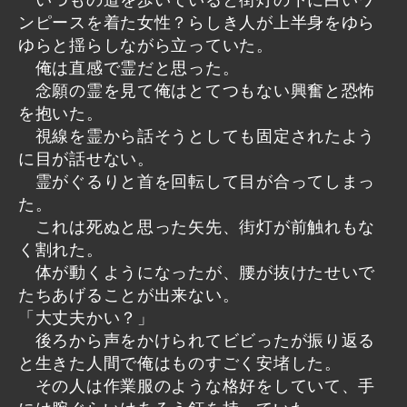
ンピースを着た女性？らしき人が上半身をゆら
ゆらと揺らしながら立っていた。
俺は直感で霊だと思った。
念願の霊を見て俺はとてつもない興奮と恐怖
を抱いた。
視線を霊から話そうとしても固定されたよう
に目が話せない。
霊がぐるりと首を回転して目が合ってしまっ
た。
これは死ぬと思った矢先、街灯が前触れもな
く割れた。
体が動くようになったが、腰が抜けたせいで
たちあげることが出来ない。
「大丈夫かい？」
後ろから声をかけられてビビったが振り返る
と生きた人間で俺はものすごく安堵した。
その人は作業服のような格好をしていて、手